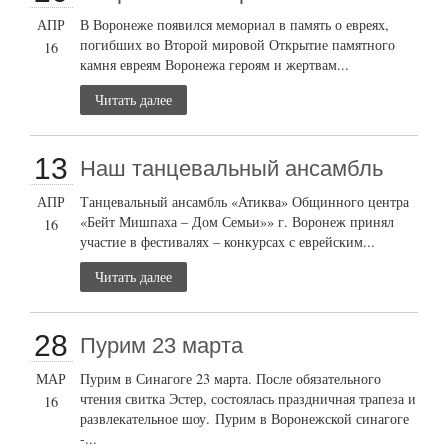
АПР
В Воронеже появился мемориал в память о евреях,
погибших во Второй мировой Открытие памятного
16
камня евреям Воронежа героям и жертвам...
Читать далее
13
Наш танцевальный ансамбль
АПР
Танцевальный ансамбль «Атиква» Общинного центра
«Бейт Мишпаха – Дом Семьи»» г. Воронеж принял
16
участие в фестивалях – конкурсах с еврейским...
Читать далее
28
Пурим 23 марта
МАР
Пурим в Синагоге 23 марта. После обязательного
чтения свитка Эстер, состоялась праздничная трапеза и
16
развлекательное шоу. Пурим в Воронежской синагоге
-...