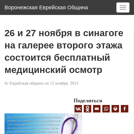
Воронежская Еврейская Община
T
o
g
g
26 и 27 ноября в синагоге
l
e
на галерее второго этажа
n
a
состоится бесплатный
v
медицинский осмотр
i
g
a
by
Еврейская община
on
12 ноября, 2013
t
i
Поделиться
o
n