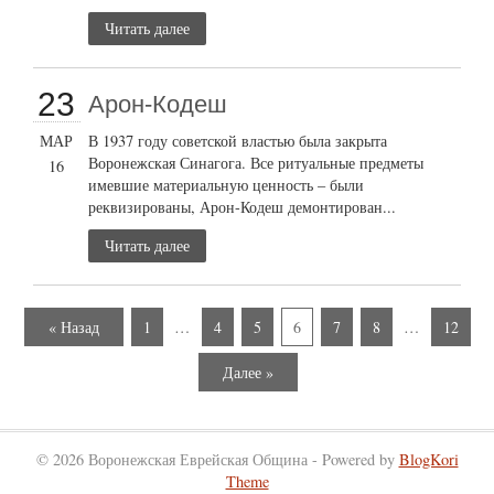
Читать далее
23
Арон-Кодеш
МАР
В 1937 году советской властью была закрыта
Воронежская Синагога. Все ритуальные предметы
16
имевшие материальную ценность – были
реквизированы, Арон-Кодеш демонтирован...
Читать далее
« Назад
1
…
4
5
6
7
8
…
12
Далее »
© 2026 Воронежская Еврейская Община - Powered by
BlogKori
Theme