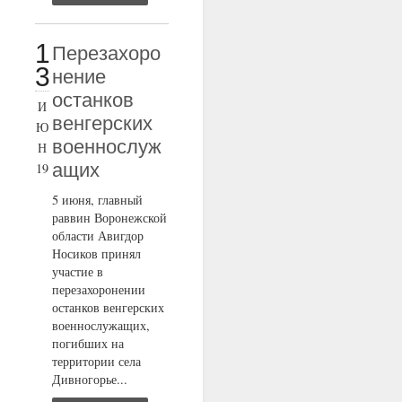
1
Перезахоро
3
нение
останков
И
венгерских
Ю
военнослуж
Н
ащих
19
5 июня, главный
раввин Воронежской
области Авигдор
Носиков принял
участие в
перезахоронении
останков венгерских
военнослужащих,
погибших на
территории села
Дивногорье...