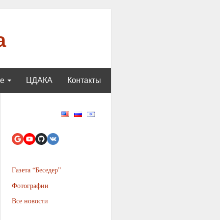
а
ще
ЦДАКА
Контакты
Газета “Беседер”
Фотографии
Все новости