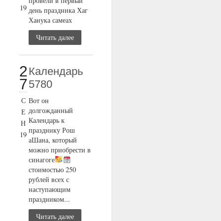
провели в первый
19
день праздника Хаг
Ханука самеах
Читать далее
2
Календарь
7
5780
С
Вот он
долгожданный
Е
Календарь к
Н
празднику Рош
19
аШана, который
можно приобрести в
синагоге
стоимостью 250
рублей всех с
наступающим
праздником...
Читать далее