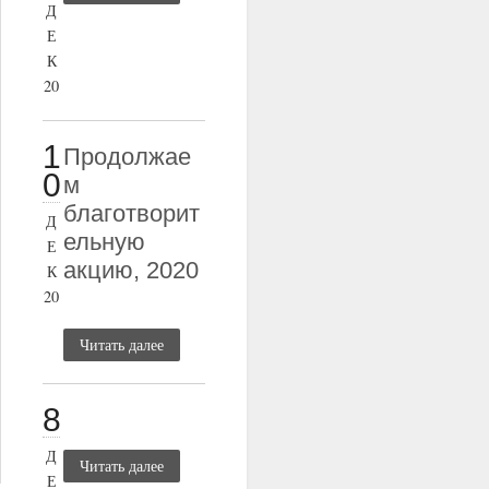
Д
Е
К
20
1
Продолжае
0
м
благотворит
Д
ельную
Е
акцию, 2020
К
20
Читать далее
8
Д
Читать далее
Е