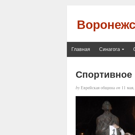
Воронежс
Главная
Синагога
Спортивное
by
Еврейская община
on
11 мая,