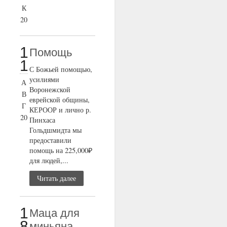
К
20
1
Помощь
1
С Божьей помощью,
усилиями
А
Воронежской
В
еврейской общины,
Г
КЕРООР и лично р.
20
Пинхаса
Гольдшмидта мы
предоставили
помощь на 225,000₽
для людей,...
Читать далее
1
Маца для
8
миньяна