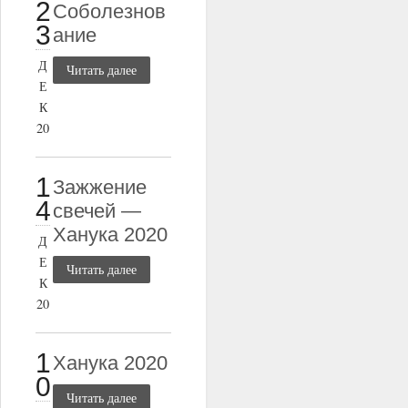
2
Соболезнов
3
ание
Д
Читать далее
Е
К
20
1
Зажжение
4
свечей —
Ханука 2020
Д
Е
Читать далее
К
20
1
Ханука 2020
0
Читать далее