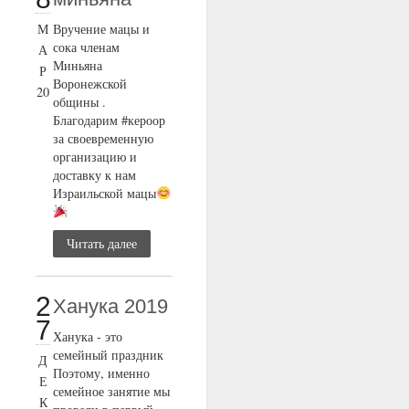
М
Вручение мацы и
сока членам
А
Миньяна
Р
Воронежской
20
общины .
Благодарим #кероор
за своевременную
организацию и
доставку к нам
Израильской мацы
Читать далее
2
Ханука 2019
7
Ханука - это
семейный праздник
Д
Поэтому, именно
Е
семейное занятие мы
К