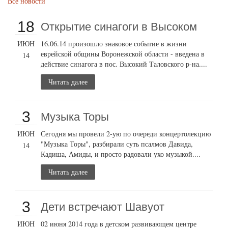
Все новости
18
Открытие cинагоги в Высоком
ИЮН
16.06.14 произошло знаковое событие в жизни
еврейской общины Воронежской области - введена в
14
действие синагога в пос. Высокий Таловского р-на....
Читать далее
3
Музыка Торы
ИЮН
Сегодня мы провели 2-ую по очереди концертолекцию
"Музыка Торы", разбирали суть псалмов Давида,
14
Кадиша, Амиды, и просто радовали ухо музыкой....
Читать далее
3
Дети встречают Шавуот
ИЮН
02 июня 2014 года в детском развивающем центре