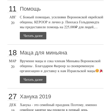
11
Помощь
АВГ
С Божьей помощью, усилиями Воронежской еврейской
общины, КЕРООР и лично р. Пинхаса Гольдшмидта
20
мы предоставили помощь на 225,000₽ для людей,...
Читать далее
18
Маца для миньяна
МАР
Вручение мацы и сока членам Миньяна Воронежской
общины . Благодарим #кероор за своевременную
20
организацию и доставку к нам Израильской мацы
Читать далее
27
Ханука 2019
ДЕК
Ханука - это семейный праздник Поэтому, именно
семейное занятие мы провели в первый день
19