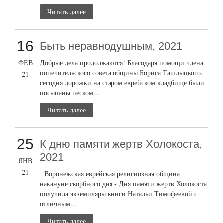
Читать далее
16
Быть неравнодушным, 2021
ФЕВ
Добрые дела продолжаются! Благодаря помощи члена
попечительского совета общины Бориса Ташлыцкого,
21
сегодня дорожки на старом еврейском кладбище были
посыпаны песком...
Читать далее
25
К дню памяти жертв Холокоста,
2021
ЯНВ
21
Воронежская еврейская религиозная община
накануне скорбного дня - Дня памяти жертв Холокоста
получила экземпляры книги Натальи Тимофеевой с
отличным...
Читать далее