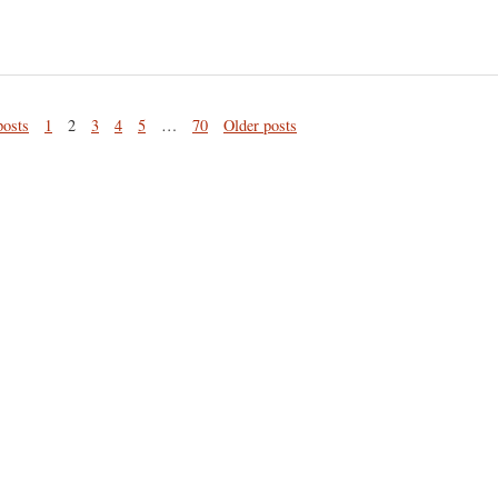
posts
1
2
3
4
5
…
70
Older posts