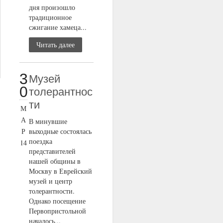
дня произошло
традиционное
сжигание хамеца...
Читать далее
3
Музей
0
толерантнос
ти
М
А
В минувшие
Р
выходные состоялась
поездка
14
представителей
нашей общины в
Москву в Еврейский
музей и центр
толерантности.
Однако посещение
Первопристольной
началось...