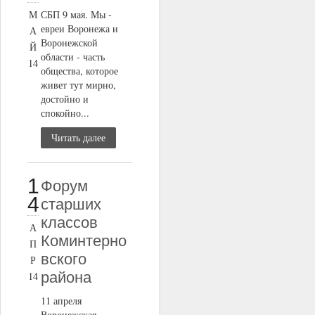
М
СБП 9 мая. Мы -
евреи Воронежа и
А
Воронежской
Й
области - часть
14
общества, которое
живет тут мирно,
достойно и
спокойно...
Читать далее
1
Форум
4
старших
классов
А
Коминтерно
П
вского
Р
района
14
11 апреля
Воронежская