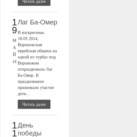
Читать далее
1
Лаг Ба-Омер
9
В воскресенье,
18.05.2014,
М
Воронежская
А
еврейская община на
Й
одной из турбаз под
14
Воронежем
отпраздновала Лаг
Ба-Омер. В
праздновании
принимали участие
дети...
Читать далее
1
День
1
победы