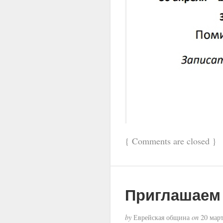
{
Comments are closed
}
Приглашаем
by
Еврейская община
on
20 март