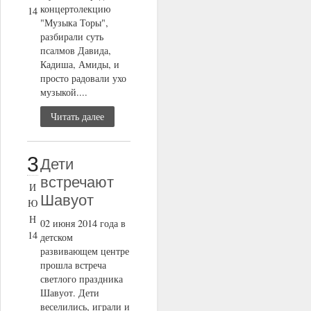
концертолекцию
14
"Музыка Торы",
разбирали суть
псалмов Давида,
Кадиша, Амиды, и
просто радовали ухо
музыкой....
Читать далее
3
Дети
встречают
И
Шавуот
Ю
Н
02 июня 2014 года в
14
детском
развивающем центре
прошла встреча
светлого праздника
Шавуот. Дети
веселились, играли и