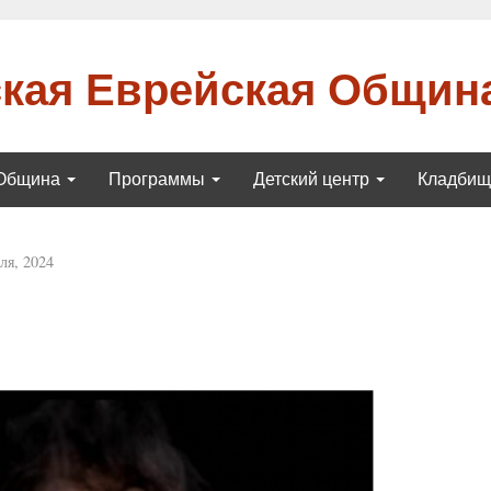
кая Еврейская Общин
Община
Программы
Детский центр
Кладби
ля, 2024