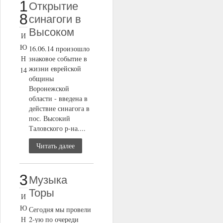
1
Открытие
8
cинагоги в
Высоком
И
Ю
16.06.14 произошло
Н
знаковое событие в
жизни еврейской
14
общины
Воронежской
области - введена в
действие синагога в
пос. Высокий
Таловского р-на....
Читать далее
3
Музыка
Торы
И
Ю
Сегодня мы провели
Н
2-ую по очереди