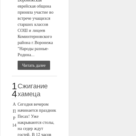
еврейская община
приняла участие во
встрече учащихся
старших классов
СОШ и лицеев
Коминтерновского
района г.Воронежа
"Народы разные-
Родина...
Читать далее
1
Сжигание
4
хамеца
А
Сегодня вечером
начинается праздник
П
Песах! Уже
Р
накрываются столы,
14
на седер ждут
гостей. В 12 часов