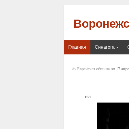
Воронежс
Главная
Синагога
by
Еврейская община
on
17 апре