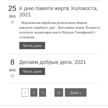
25
К дню памяти жертв Холокоста,
2021
ЯНВ
21
Воронежская еврейская религиозная община
накануне скорбного дня - Дня памяти жертв Холокоста
получила экземпляры книги Натальи Тимофеевой с
отличным...
Читать далее
8
Делаем добрые дела, 2021
ЯНВ
Читать далее
21
1
2
3
…
12
Далее »