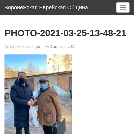
Воронежская Еврейская Община
T
o
g
g
PHOTO-2021-03-25-13-48-21
l
e
by
Еврейская община
on
2 апреля, 2021
n
a
v
i
g
a
t
i
o
n