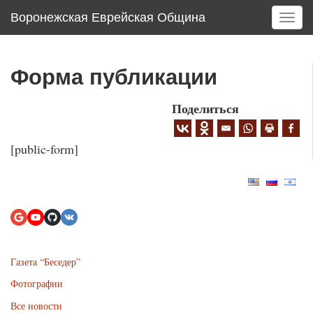
Воронежская Еврейская Община
T
o
g
g
Форма публикации
l
e
Поделиться
n
a
v
[public-form]
i
g
a
t
i
o
n
Газета “Беседер”
Фотографии
Все новости