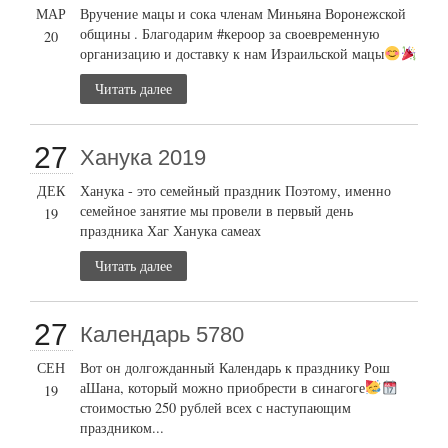
МАР
Вручение мацы и сока членам Миньяна Воронежской
общины . Благодарим #кероор за своевременную
20
организацию и доставку к нам Израильской мацы
Читать далее
27
Ханука 2019
ДЕК
Ханука - это семейный праздник Поэтому, именно
семейное занятие мы провели в первый день
19
праздника Хаг Ханука самеах
Читать далее
27
Календарь 5780
СЕН
Вот он долгожданный Календарь к празднику Рош
аШана, который можно приобрести в синагоге
19
стоимостью 250 рублей всех с наступающим
праздником...