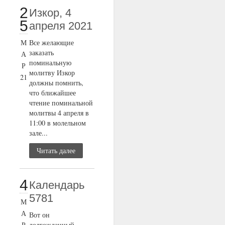
2
Изкор, 4
5
апреля 2021
М
Все желающие
заказать
А
поминальную
Р
молитву Изкор
21
должны помнить,
что ближайшее
чтение поминальной
молитвы 4 апреля в
11:00 в молельном
зале...
Читать далее
4
Календарь
5781
М
А
Вот он
Р
долгожданный