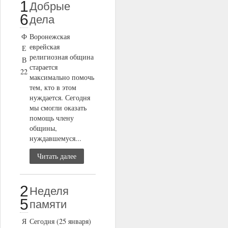
1
Добрые
6
дела
Ф
Воронежская
еврейская
Е
религиозная община
В
старается
22
максимально помочь
тем, кто в этом
нуждается. Сегодня
мы смогли оказать
помощь члену
общины,
нуждавшемуся...
Читать далее
2
Неделя
5
памяти
Я
Сегодня (25 января)