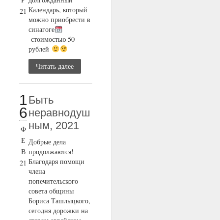
Календарь, который
21
можно приобрести в
синагоге
стоимостью 50
рублей
Читать далее
1
Быть
6
неравнодуш
ным, 2021
Ф
Е
Добрые дела
В
продолжаются!
Благодаря помощи
21
члена
попечительского
совета общины
Бориса Ташлыцкого,
сегодня дорожки на