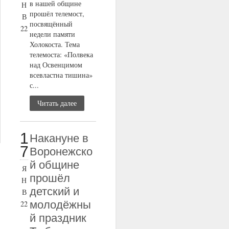
в нашей общине
Н
прошёл телемост,
В
посвящённый
22
недели памяти
Холокоста. Тема
телемоста: «Полвека
над Освенцимом
всевластна тишина»
с...
Читать далее
1
Накануне в
7
Воронежско
й общине
Я
прошёл
Н
детский и
В
молодёжны
22
й праздник