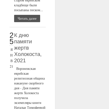
старом еврейском
кладбище были
посыпаны песком...
Читать далее
2
К дню
5
памяти
жертв
Я
Холокоста,
Н
2021
В
21
Воронежская
еврейская
религиозная община
накануне скорбного
дня - Дня памяти
жертв Холокоста
получила
экземпляры книги
Натальи Тимофеевой