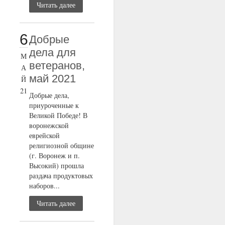
Читать далее
6
Добрые
дела для
М
ветеранов,
А
май 2021
Й
21
Добрые дела,
приуроченные к
Великой Победе! В
воронежской
еврейской
религиозной общине
(г. Воронеж и п.
Высокий) прошла
раздача продуктовых
наборов...
Читать далее