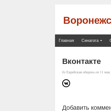
Воронежс
Главная
Синагога
Вконтакте
by
Еврейская община
on
11 мая,
Добавить комме