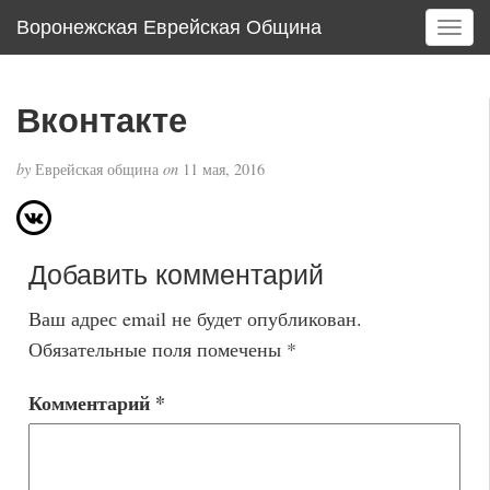
Воронежская Еврейская Община
T
o
g
g
Вконтакте
l
e
by
Еврейская община
on
11 мая, 2016
n
a
v
i
Добавить комментарий
g
a
Ваш адрес email не будет опубликован.
t
i
Обязательные поля помечены
*
o
n
Комментарий
*