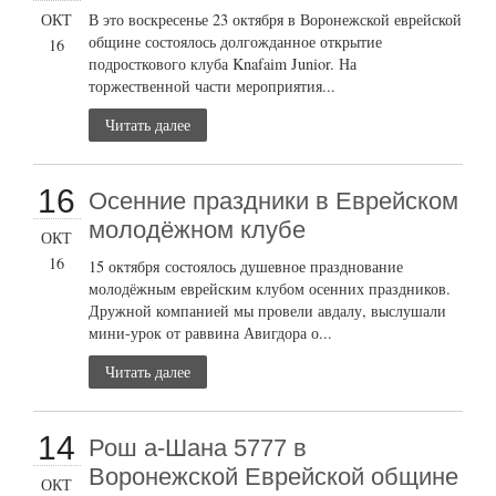
ОКТ
В это воскресенье 23 октября в Воронежской еврейской
общине состоялось долгожданное открытие
16
подросткового клуба Knafaim Junior. На
торжественной части мероприятия...
Читать далее
16
Осенние праздники в Еврейском
молодёжном клубе
ОКТ
16
15 октября состоялось душевное празднование
молодёжным еврейским клубом осенних праздников.
Дружной компанией мы провели авдалу, выслушали
мини-урок от раввина Авигдора о...
Читать далее
14
Рош а-Шана 5777 в
Воронежской Еврейской общине
ОКТ