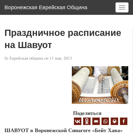
Воронежская Еврейская Община
T
o
g
g
Праздничное расписание
l
e
на Шавуот
n
a
by
Еврейская община
on
11 мая, 2013
v
i
g
a
t
i
o
n
Поделиться
ШАВУОТ в Воронежской Синагоге «Бейт Хава»