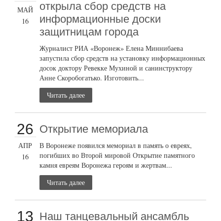
открыла сбор средств на
МАЙ
информационные доски
16
защитницам города
Журналист РИА «Воронеж» Елена Миннибаева
запустила сбор средств на установку информационных
досок доктору Ревекке Мухиной и санинструктору
Анне Скоробогатько. Изготовить...
Читать далее
26
Открытие мемориала
АПР
В Воронеже появился мемориал в память о евреях,
погибших во Второй мировой Открытие памятного
16
камня евреям Воронежа героям и жертвам...
Читать далее
13
Наш танцевальный ансамбль