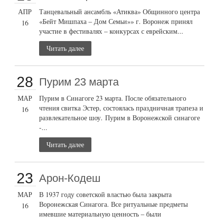
АПР
Танцевальный ансамбль «Атиква» Общинного центра
«Бейт Мишпаха – Дом Семьи»» г. Воронеж принял
16
участие в фестивалях – конкурсах с еврейским...
Читать далее
28
Пурим 23 марта
МАР
Пурим в Синагоге 23 марта. После обязательного
чтения свитка Эстер, состоялась праздничная трапеза и
16
развлекательное шоу. Пурим в Воронежской синагоге
-...
Читать далее
23
Арон-Кодеш
МАР
В 1937 году советской властью была закрыта
Воронежская Синагога. Все ритуальные предметы
16
имевшие материальную ценность – были