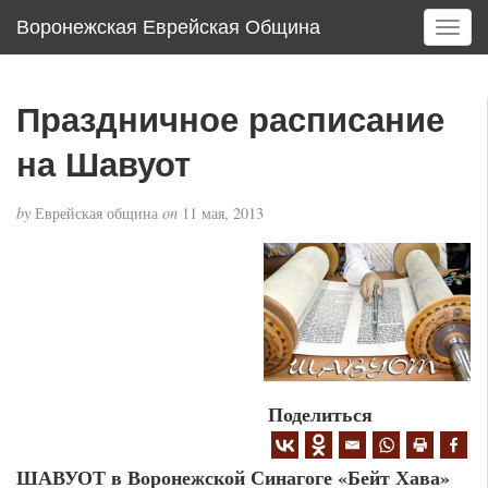
Воронежская Еврейская Община
T
o
g
g
Праздничное расписание
l
e
на Шавуот
n
a
by
Еврейская община
on
11 мая, 2013
v
i
g
a
t
i
o
n
Поделиться
ШАВУОТ в Воронежской Синагоге «Бейт Хава»