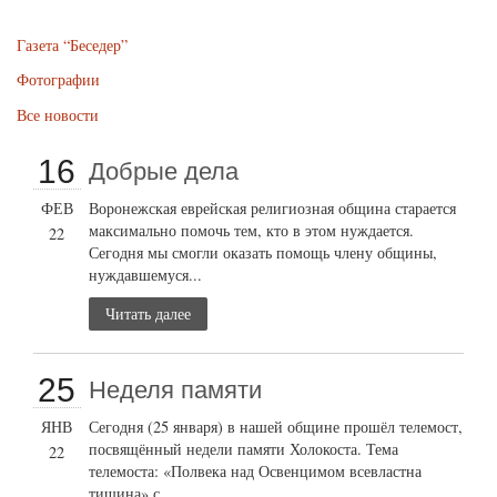
Газета “Беседер”
Фотографии
Все новости
16
Добрые дела
ФЕВ
Воронежская еврейская религиозная община старается
максимально помочь тем, кто в этом нуждается.
22
Сегодня мы смогли оказать помощь члену общины,
нуждавшемуся...
Читать далее
25
Неделя памяти
ЯНВ
Сегодня (25 января) в нашей общине прошёл телемост,
посвящённый недели памяти Холокоста. Тема
22
телемоста: «Полвека над Освенцимом всевластна
тишина» с...