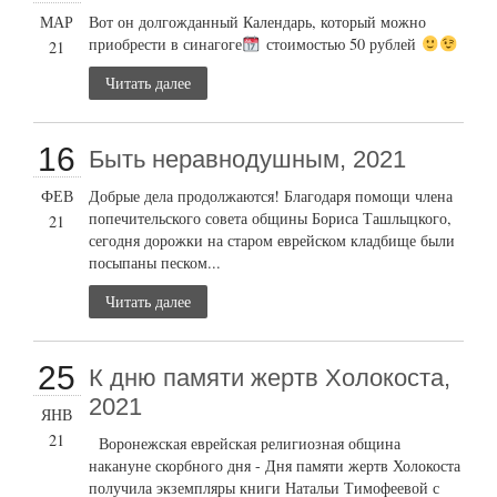
МАР
Вот он долгожданный Календарь, который можно
приобрести в синагоге
стоимостью 50 рублей
21
Читать далее
16
Быть неравнодушным, 2021
ФЕВ
Добрые дела продолжаются! Благодаря помощи члена
попечительского совета общины Бориса Ташлыцкого,
21
сегодня дорожки на старом еврейском кладбище были
посыпаны песком...
Читать далее
25
К дню памяти жертв Холокоста,
2021
ЯНВ
21
Воронежская еврейская религиозная община
накануне скорбного дня - Дня памяти жертв Холокоста
получила экземпляры книги Натальи Тимофеевой с