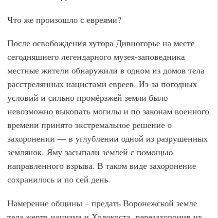
Что же произошло с евреями?
После освобождения хутора Дивногорье на месте
сегодняшнего легендарного музея-заповедника
местные жители обнаружили в одном из домов тела
расстрелянных нацистами евреев. Из-за погодных
условий и сильно промёрзжей земли было
невозможно выкопать могилы и по законам военного
времени принято экстремальное решение о
захоронении — в углублении одной из разрушенных
землянок. Яму засыпали землей с помощью
направленного взрыва. В таком виде захоронение
сохранилось и по сей день.
Намерение общины – предать Воронежской земле
тела жертв нацизма и Холокоста, перезахоронив их