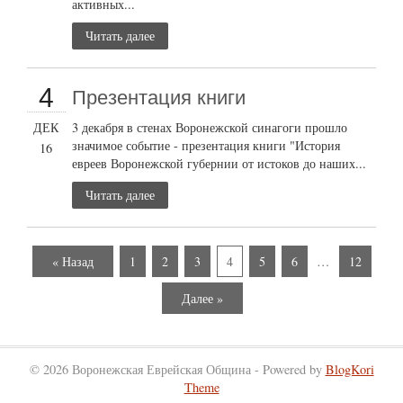
активных...
Читать далее
4
Презентация книги
ДЕК
3 декабря в стенах Воронежской синагоги прошло
значимое событие - презентация книги "История
16
евреев Воронежской губернии от истоков до наших...
Читать далее
« Назад
1
2
3
4
5
6
…
12
Далее »
© 2026 Воронежская Еврейская Община - Powered by
BlogKori
Theme