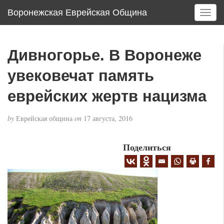
Воронежская Еврейская Община
T
o
g
g
Дивногорье. В Воронеже
l
e
увековечат память
n
a
еврейских жертв нацизма
v
i
by
Еврейская община
on
17 августа, 2016
g
a
Поделиться
t
i
o
n