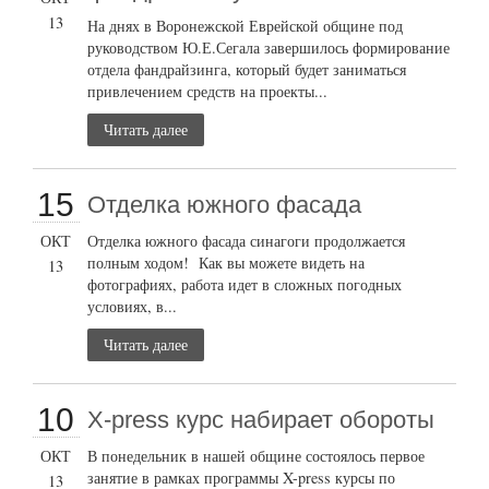
13
На днях в Воронежской Еврейской общине под
руководством Ю.Е.Сегала завершилось формирование
отдела фандрайзинга, который будет заниматься
привлечением средств на проекты...
Читать далее
15
Отделка южного фасада
ОКТ
Отделка южного фасада синагоги продолжается
полным ходом! Как вы можете видеть на
13
фотографиях, работа идет в сложных погодных
условиях, в...
Читать далее
10
X-press курс набирает обороты
ОКТ
В понедельник в нашей общине состоялось первое
занятие в рамках программы X-press курсы по
13