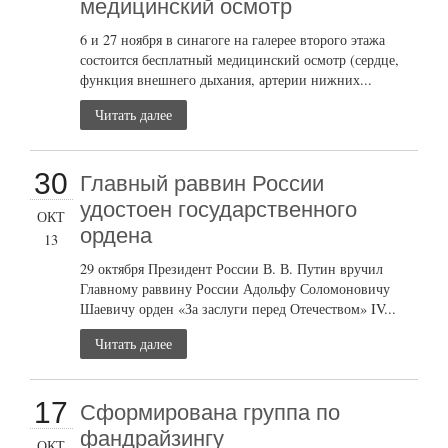
медицинский осмотр
6 и 27 ноября в синагоге на галерее второго этажа
состоится бесплатный медицинский осмотр (сердце,
функция внешнего дыхания, артерии нижних...
Читать далее
30
Главный раввин России
удостоен государственного
ОКТ
ордена
13
29 октября Президент России В. В. Путин вручил
Главному раввину России Адольфу Соломоновичу
Шаевичу орден «За заслуги перед Отечеством» IV...
Читать далее
17
Сформирована группа по
фандрайзингу
ОКТ