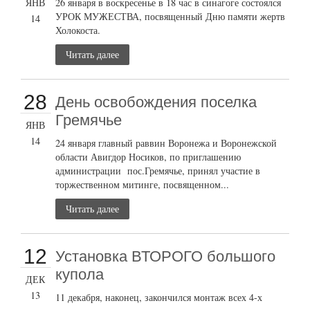
ЯНВ
26 января в воскресенье в 18 час в синагоге состоялся
УРОК МУЖЕСТВА, посвященный Дню памяти жертв
14
Холокоста.
Читать далее
28
День освобождения поселка
Гремячье
ЯНВ
14
24 января главный раввин Воронежа и Воронежской
области Авигдор Носиков, по приглашению
администрации пос.Гремячье, принял участие в
торжественном митинге, посвященном...
Читать далее
12
Установка ВТОРОГО большого
купола
ДЕК
13
11 декабря, наконец, закончился монтаж всех 4-х