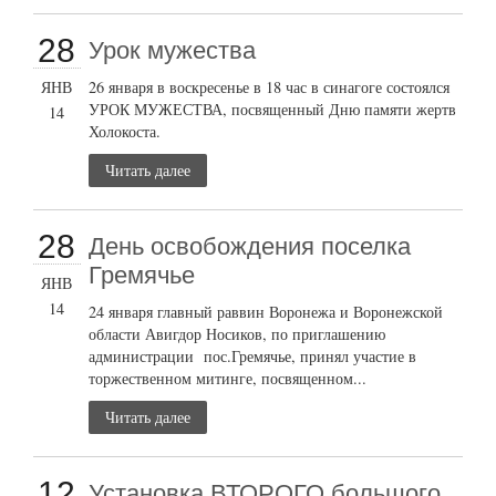
28
Урок мужества
ЯНВ
26 января в воскресенье в 18 час в синагоге состоялся
УРОК МУЖЕСТВА, посвященный Дню памяти жертв
14
Холокоста.
Читать далее
28
День освобождения поселка
Гремячье
ЯНВ
14
24 января главный раввин Воронежа и Воронежской
области Авигдор Носиков, по приглашению
администрации пос.Гремячье, принял участие в
торжественном митинге, посвященном...
Читать далее
12
Установка ВТОРОГО большого