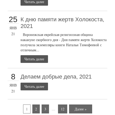
Читать далее
25
К дню памяти жертв Холокоста,
2021
ЯНВ
21
Воронежская еврейская религиозная община
накануне скорбного дня - Дня памяти жертв Холокоста
получила экземпляры книги Натальи Тимофеевой с
отличным...
Читать далее
8
Делаем добрые дела, 2021
ЯНВ
Читать далее
21
1
2
3
…
12
Далее »