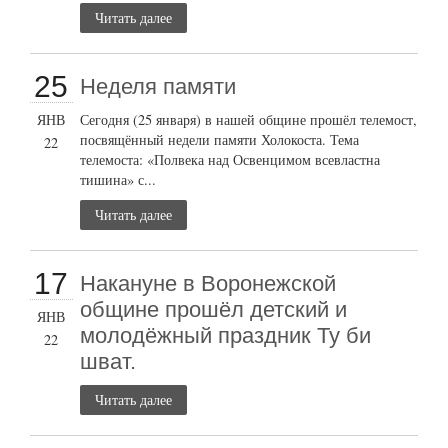
Читать далее
25
Неделя памяти
ЯНВ
Сегодня (25 января) в нашей общине прошёл телемост,
посвящённый недели памяти Холокоста. Тема
22
телемоста: «Полвека над Освенцимом всевластна
тишина» с...
Читать далее
17
Накануне в Воронежской
общине прошёл детский и
ЯНВ
молодёжный праздник Ту би
22
шват.
Читать далее