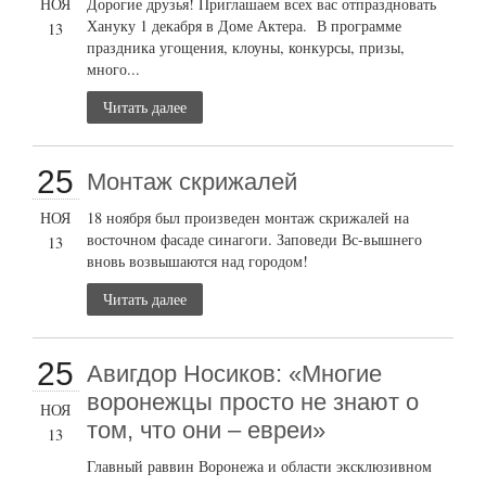
НОЯ
Дорогие друзья! Приглашаем всех вас отпраздновать
Хануку 1 декабря в Доме Актера. В программе
13
праздника угощения, клоуны, конкурсы, призы,
много...
Читать далее
25
Монтаж скрижалей
НОЯ
18 ноября был произведен монтаж скрижалей на
восточном фасаде синагоги. Заповеди Вс-вышнего
13
вновь возвышаются над городом!
Читать далее
25
Авигдор Носиков: «Многие
воронежцы просто не знают о
НОЯ
том, что они – евреи»
13
Главный раввин Воронежа и области эксклюзивном