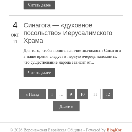
Читать далее
4
Синагога — «духовное
посольство» Иерусалимского
ОКТ
Храма
13
Для того, чтобы понять величие значимости Синагоги
в наше время, следует в первую очередь напомнить,
что существование народа зависит от...
Читать далее
« Назад
1
…
9
10
11
12
Далее »
© 2026 Воронежская Еврейская Община - Powered by
BlogKori