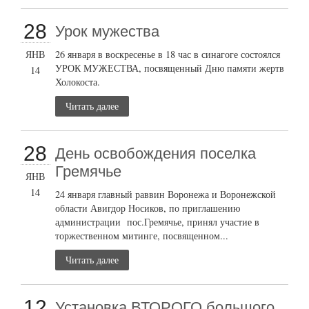
28
Урок мужества
ЯНВ
26 января в воскресенье в 18 час в синагоге состоялся
УРОК МУЖЕСТВА, посвященный Дню памяти жертв
14
Холокоста.
Читать далее
28
День освобождения поселка
Гремячье
ЯНВ
14
24 января главный раввин Воронежа и Воронежской
области Авигдор Носиков, по приглашению
администрации пос.Гремячье, принял участие в
торжественном митинге, посвященном...
Читать далее
12
Установка ВТОРОГО большого