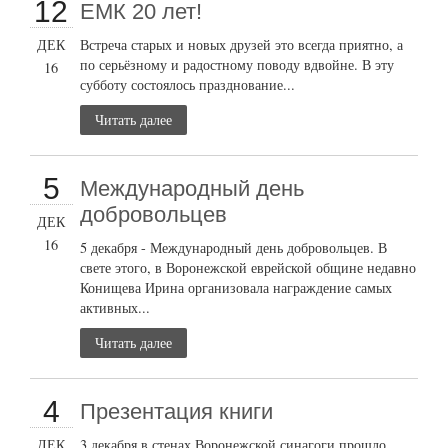
12
ЕМК 20 лет!
ДЕК
Встреча старых и новых друзей это всегда приятно, а
по серьёзному и радостному поводу вдвойне. В эту
16
субботу состоялось празднование...
Читать далее
5
Международный день
добровольцев
ДЕК
16
5 декабря - Международный день добровольцев. В
свете этого, в Воронежской еврейской общине недавно
Конищева Ирина организовала награждение самых
активных...
Читать далее
4
Презентация книги
ДЕК
3 декабря в стенах Воронежской синагоги прошло