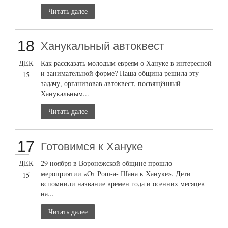
Читать далее
18
Ханукальный автоквест
ДЕК
Как рассказать молодым евреям о Хануке в интересной
и занимательной форме? Наша община решила эту
15
задачу, организовав автоквест, посвящённый
Ханукальным...
Читать далее
17
Готовимся к Хануке
ДЕК
29 ноября в Воронежской общине прошло
мероприятии «От Рош-а- Шана к Хануке». Дети
15
вспомнили название времен года и осенних месяцев
на...
Читать далее