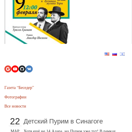
Газета “Беседер”
Фотографии
Все новости
22
Детский Пурим в Синагоге
МАР
Хотя ещё не 14 Адара, но Пурим уже тут! В рамках