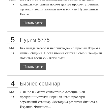
дошкольном развивающем центре прошел утренник,
15
где наши воспитанники показали нам Пуримшпиль.
После...
Читать далее
5
Пурим 5775
МАР
Как всегда весело и непринужденно прошел Пурим в
нашей общине. После чтения свитка Эстер и вечерней
15
молитвы гости синагоги были...
Читать далее
4
Бизнес семинар
МАР
С 01 по 03 марта совместно с Ассоциацией
предпринимателей Израиля нами проведен
15
обучающий семинар «Методика развития бизнеса в
Израиле. Финансы...