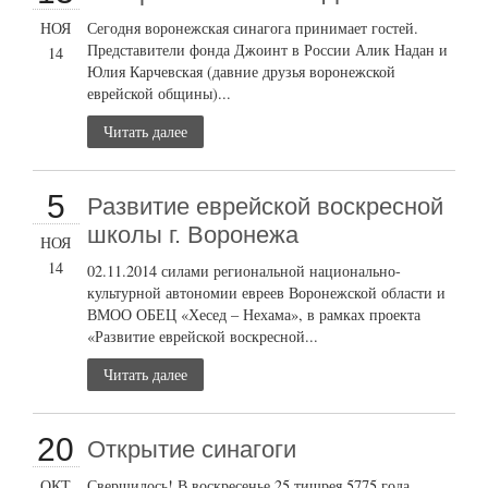
НОЯ
Сегодня воронежская синагога принимает гостей.
Представители фонда Джоинт в России Алик Надан и
14
Юлия Карчевская (давние друзья воронежской
еврейской общины)...
Читать далее
5
Развитие еврейской воскресной
школы г. Воронежа
НОЯ
14
02.11.2014 силами региональной национально-
культурной автономии евреев Воронежской области и
ВМОО ОБЕЦ «Хесед – Нехама», в рамках проекта
«Развитие еврейской воскресной...
Читать далее
20
Открытие синагоги
ОКТ
Свершилось! В воскресенье 25 тишрея 5775 года