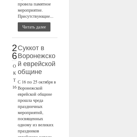
провела памятное
мероприятие.
Присутствующие...
Читать далее
2
Суккот в
6
Воронежско
й еврейской
О
общине
К
Т
С 16 по 25 октября в
16
Воронежской
еврейской общине
прошла чреда
праздничных
мероприятий,
посвященных
одному из великих
праздников
еврейского народа...