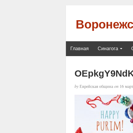
Воронежс
Главная
Синагога
OEpkgY9Nd
by
Еврейская община
on
16 март