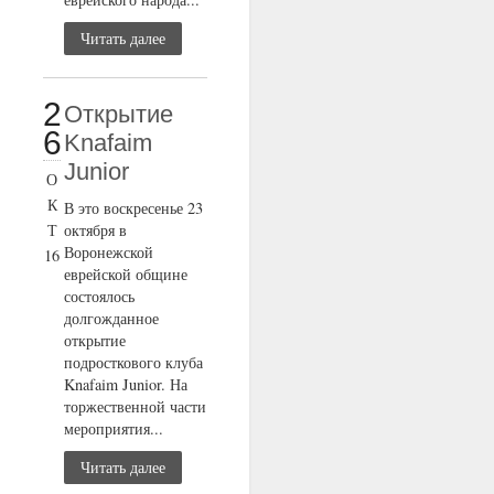
Читать далее
2
Открытие
6
Knafaim
Junior
О
К
В это воскресенье 23
Т
октября в
Воронежской
16
еврейской общине
состоялось
долгожданное
открытие
подросткового клуба
Knafaim Junior. На
торжественной части
мероприятия...
Читать далее