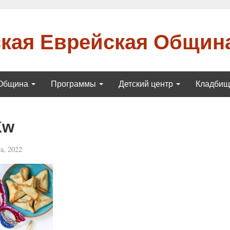
кая Еврейская Общин
Община
Программы
Детский центр
Кладби
Kw
а, 2022