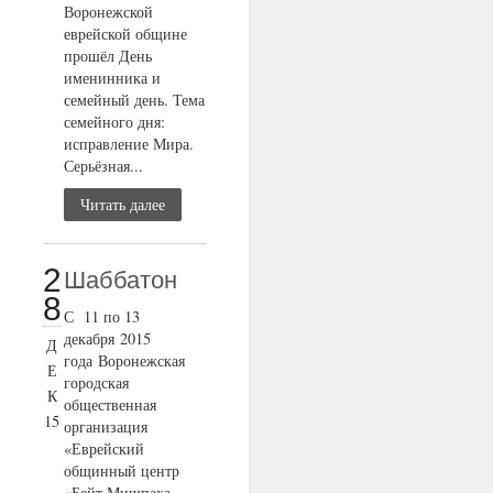
Воронежской
еврейской общине
прошёл День
именинника и
семейный день. Тема
семейного дня:
исправление Мира.
Серьёзная...
Читать далее
2
Шаббатон
8
С 11 по 13
декабря 2015
Д
года Воронежская
Е
городская
К
общественная
15
организация
«Еврейский
общинный центр
«Бейт Мишпаха –