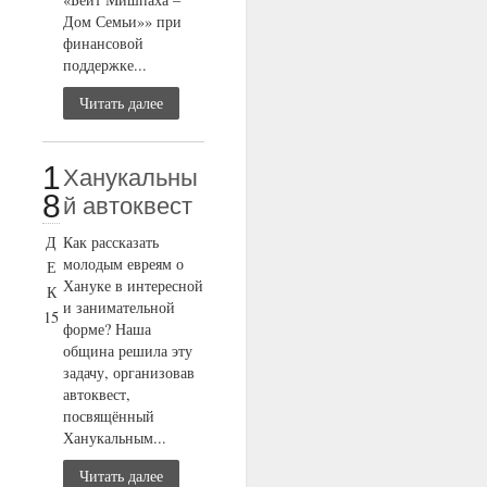
Дом Семьи»» при
финансовой
поддержке...
Читать далее
1
Ханукальны
8
й автоквест
Д
Как рассказать
молодым евреям о
Е
Хануке в интересной
К
и занимательной
15
форме? Наша
община решила эту
задачу, организовав
автоквест,
посвящённый
Ханукальным...
Читать далее