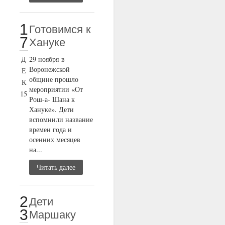
1
Готовимся к
7
Хануке
Д
29 ноября в
Воронежской
Е
общине прошло
К
мероприятии «От
15
Рош-а- Шана к
Хануке». Дети
вспомнили название
времен года и
осенних месяцев
на...
Читать далее
2
Дети
3
Маршаку