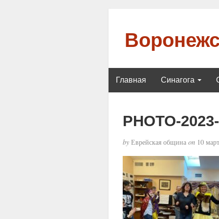
Воронежс
Главная
Синагога
PHOTO-2023-0
by
Еврейская община
on
10 март