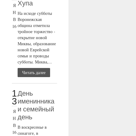
Хупа
Я
Н
На исходе субботы
В
Воронежская
община отметила
16
тройное торжество -
открытие новой
Миквы, образование
новой Еврейской
семьи и проводы
субботы. Миква,...
Читать далее
1
День
3
именинника
и семейный
Я
день
Н
В
В воскресенье в
16
синагоге, в