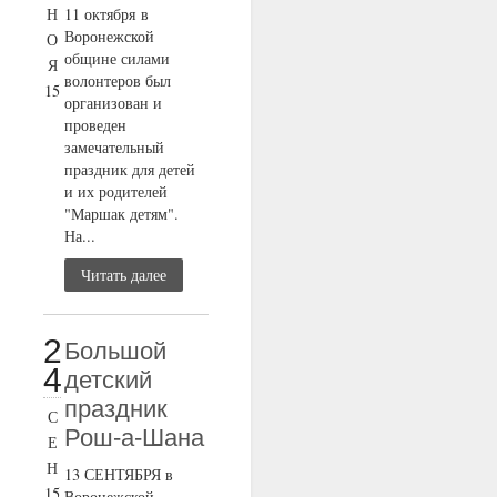
Н
11 октября в
Воронежской
О
общине силами
Я
волонтеров был
15
организован и
проведен
замечательный
праздник для детей
и их родителей
"Маршак детям".
На...
Читать далее
2
Большой
4
детский
праздник
С
Рош-а-Шана
Е
Н
13 СЕНТЯБРЯ в
15
Воронежской