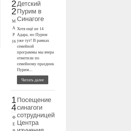
2
Детский
2
Пурим в
Синагоге
М
А
Хотя ещё не 14
Р
Адара, но Пурим
уже тут! В рамках
16
семейной
программы мы вчера
отметили по
семейному праздник
Пурим...
Читать далее
1
Посещение
4
синагоги
сотрудницей
Ф
Центра
Е
изучения
В