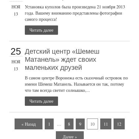
НОЯ
Установка куполов была произведена 21 ноября 2013
года. Вашему вниманию представлены фотографии
13
самого процесса!
Читать далее
25
Детский центр «Шемеш
Матанель» ждет своих
НОЯ
маленьких друзей
13
В самом центре Воронежа есть сказочный островок по
имени Шемеш Матанель. Называется он так, потому
что там всегда светит солнышко,...
Читать далее
« Назад
1
…
8
9
10
11
12
Далее »