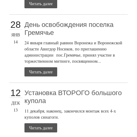
Читать далее
28
День освобождения поселка
Гремячье
ЯНВ
14
24 января главный раввин Воронежа и Воронежской
области Авигдор Носиков, по приглашению
администрации пос.Гремячье, принял участие в
торжественном митинге, посвященном...
Читать далее
12
Установка ВТОРОГО большого
купола
ДЕК
13
11 декабря, наконец, закончился монтаж всех 4-х
куполов синагоги.
Читать далее