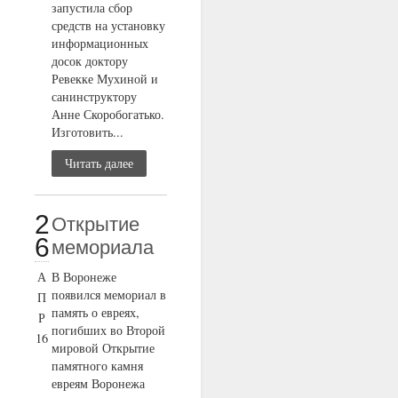
запустила сбор
средств на установку
информационных
досок доктору
Ревекке Мухиной и
санинструктору
Анне Скоробогатько.
Изготовить...
Читать далее
2
Открытие
6
мемориала
А
В Воронеже
появился мемориал в
П
память о евреях,
Р
погибших во Второй
16
мировой Открытие
памятного камня
евреям Воронежа