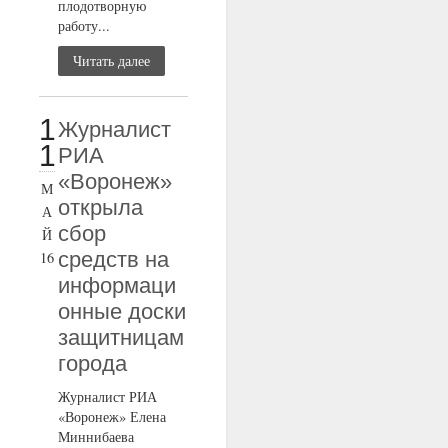
плодотворную
работу...
Читать далее
1
Журналист
1
РИА
«Воронеж»
М
открыла
А
сбор
Й
средств на
16
информаци
онные доски
защитницам
города
Журналист РИА
«Воронеж» Елена
Миннибаева