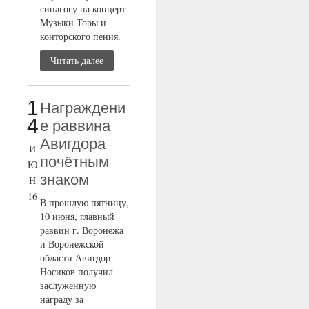
синагогу на концерт
Музыки Торы и
конторского пения.
Читать далее
1
Награждени
4
е раввина
Авигдора
И
почётным
Ю
знаком
Н
16
В прошлую пятницу,
10 июня, главный
раввин г. Воронежа
и Воронежской
области Авигдор
Носиков получил
заслуженную
награду за