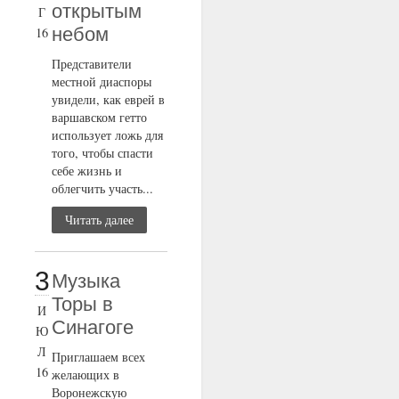
открытым
Г
небом
16
Представители
местной диаспоры
увидели, как еврей в
варшавском гетто
использует ложь для
того, чтобы спасти
себе жизнь и
облегчить участь...
Читать далее
3
Музыка
Торы в
И
Синагоге
Ю
Л
Приглашаем всех
16
желающих в
Воронежскую