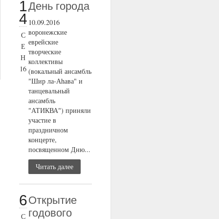
1
День города
4
10.09.2016
воронежские
С
еврейские
Е
творческие
Н
коллективы
16
(вокальный ансамбль
"Шир ла-Аhава" и
танцевальный
ансамбль
"АТИКВА") приняли
участие в
праздничном
концерте,
посвященном Дню...
Читать далее
6
Открытие
годового
С