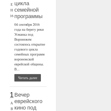
цикла
Е
семейной
Н
программы
16
04 сентября 2016
года на берегу реки
Усманка под
Воронежем
состоялось открытие
годового цикла
семейных программ
воронежской
еврейской общины.
В...
Читать далее
1
Вечер
еврейского
А
кино под
В