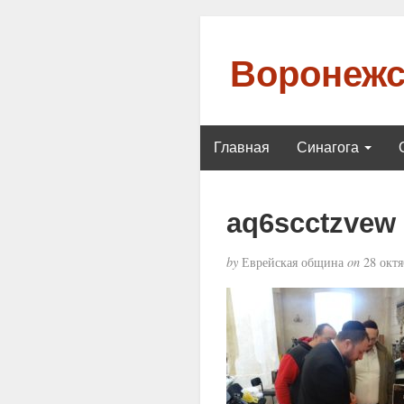
Воронежс
Главная
Синагога
aq6scctzvew
by
Еврейская община
on
28 октя