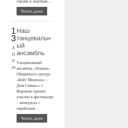
героям и жертвам...
Читать далее
1
Наш
3
танцевальн
ый
А
ансамбль
П
Р
Танцевальный
16
ансамбль «Атиква»
Общинного центра
«Бейт Мишпаха –
Дом Семьи»» г.
Воронеж принял
участие в фестивалях
– конкурсах с
еврейским...
Читать далее