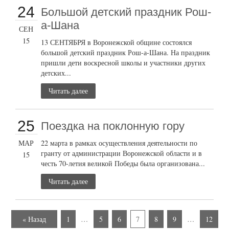
24
Большой детский праздник Рош-
а-Шана
СЕН
15
13 СЕНТЯБРЯ в Воронежской общине состоялся
большой детский праздник Рош-а-Шана. На праздник
пришли дети воскресной школы и участники других
детских...
Читать далее
25
Поездка на поклонную гору
МАР
22 марта в рамках осуществления деятельности по
гранту от администрации Воронежской области и в
15
честь 70-летия великой Победы была организована...
Читать далее
« Назад
1
…
5
6
7
8
9
…
12