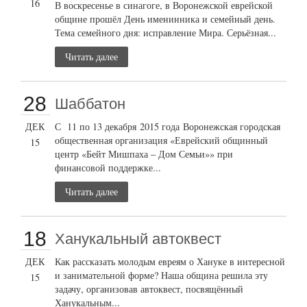
16
В воскресенье в синагоге, в Воронежской еврейской
общине прошёл День именинника и семейный день.
Тема семейного дня: исправление Мира. Серьёзная...
Читать далее
28
Шаббатон
ДЕК
С 11 по 13 декабря 2015 года Воронежская городская
общественная организация «Еврейский общинный
15
центр «Бейт Мишпаха – Дом Семьи»» при
финансовой поддержке...
Читать далее
18
Ханукальный автоквест
ДЕК
Как рассказать молодым евреям о Хануке в интересной
и занимательной форме? Наша община решила эту
15
задачу, организовав автоквест, посвящённый
Ханукальным...