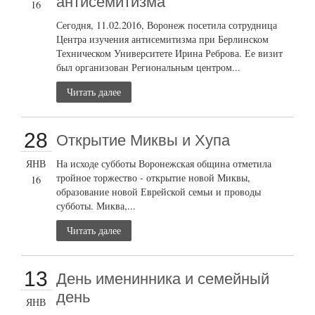
антисемитизма
16
Сегодня, 11.02.2016, Воронеж посетила сотрудница
Центра изучения антисемитизма при Берлинском
Техническом Университете Ирина Реброва. Ее визит
был организован Региональным центром...
Читать далее
28
Открытие Миквы и Хупа
ЯНВ
На исходе субботы Воронежская община отметила
тройное торжество - открытие новой Миквы,
16
образование новой Еврейской семьи и проводы
субботы. Миква,...
Читать далее
13
День именинника и семейный
день
ЯНВ