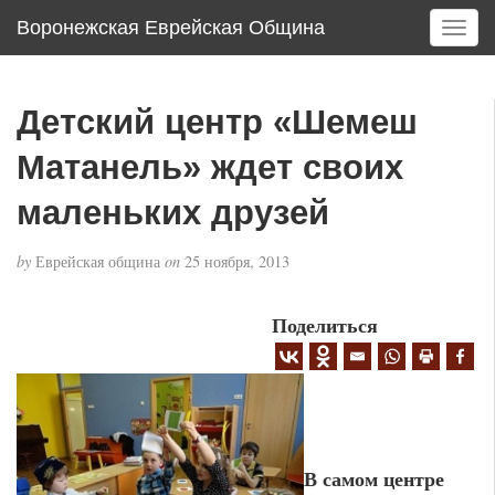
Воронежская Еврейская Община
T
o
g
g
Детский центр «Шемеш
l
e
Матанель» ждет своих
n
a
маленьких друзей
v
i
by
Еврейская община
on
25 ноября, 2013
g
a
Поделиться
t
i
o
n
В самом центре