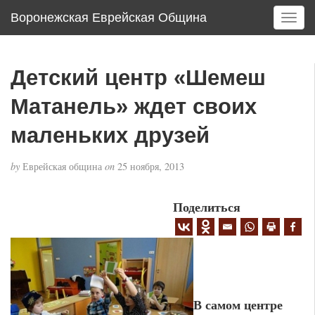
Воронежская Еврейская Община
T
o
g
g
Детский центр «Шемеш
l
e
Матанель» ждет своих
n
a
маленьких друзей
v
i
by
Еврейская община
on
25 ноября, 2013
g
a
Поделиться
t
i
o
n
В самом центре