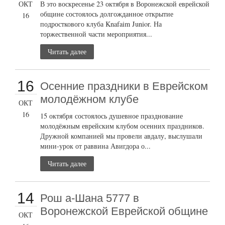
ОКТ
В это воскресенье 23 октября в Воронежской еврейской
общине состоялось долгожданное открытие
16
подросткового клуба Knafaim Junior. На
торжественной части мероприятия...
Читать далее
16
Осенние праздники в Еврейском
молодёжном клубе
ОКТ
16
15 октября состоялось душевное празднование
молодёжным еврейским клубом осенних праздников.
Дружной компанией мы провели авдалу, выслушали
мини-урок от раввина Авигдора о...
Читать далее
14
Рош а-Шана 5777 в
Воронежской Еврейской общине
ОКТ