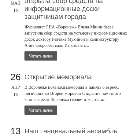
открыла сбор средств на
МАЙ
информационные доски
16
защитницам города
Журналист РИА «Воронеж» Елена Миннибаева
запустила сбор средств на установку информационных
досок доктору Ревекке Мухиной и санинструктору
Анне Скоробогатько. Изготовить...
Читать далее
26
Открытие мемориала
АПР
В Воронеже появился мемориал в память о евреях,
погибших во Второй мировой Открытие памятного
16
камня евреям Воронежа героям и жертвам...
Читать далее
13
Наш танцевальный ансамбль