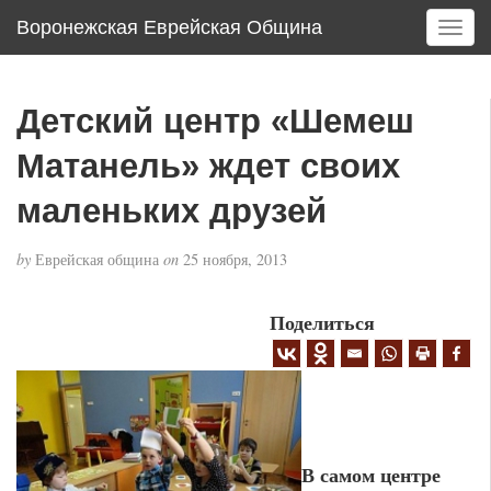
Воронежская Еврейская Община
T
o
g
g
Детский центр «Шемеш
l
e
Матанель» ждет своих
n
a
маленьких друзей
v
i
by
Еврейская община
on
25 ноября, 2013
g
a
Поделиться
t
i
o
n
В самом центре