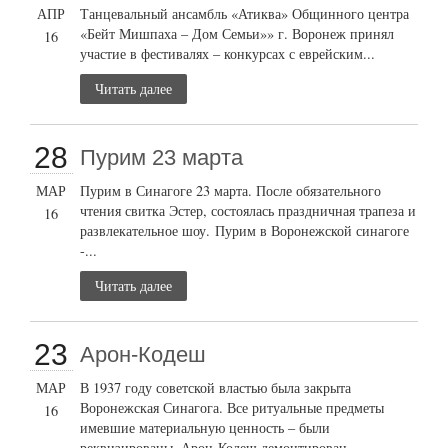
АПР
Танцевальный ансамбль «Атиква» Общинного центра
«Бейт Мишпаха – Дом Семьи»» г. Воронеж принял
16
участие в фестивалях – конкурсах с еврейским...
Читать далее
28
Пурим 23 марта
МАР
Пурим в Синагоге 23 марта. После обязательного
чтения свитка Эстер, состоялась праздничная трапеза и
16
развлекательное шоу. Пурим в Воронежской синагоге
-...
Читать далее
23
Арон-Кодеш
МАР
В 1937 году советской властью была закрыта
Воронежская Синагога. Все ритуальные предметы
16
имевшие материальную ценность – были
реквизированы, Арон-Кодеш демонтирован...