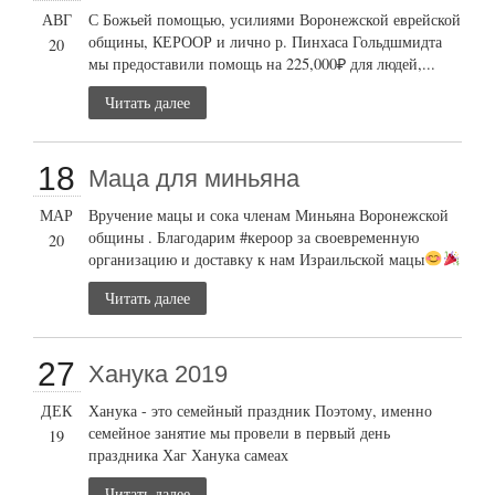
АВГ
С Божьей помощью, усилиями Воронежской еврейской
общины, КЕРООР и лично р. Пинхаса Гольдшмидта
20
мы предоставили помощь на 225,000₽ для людей,...
Читать далее
18
Маца для миньяна
МАР
Вручение мацы и сока членам Миньяна Воронежской
общины . Благодарим #кероор за своевременную
20
организацию и доставку к нам Израильской мацы
Читать далее
27
Ханука 2019
ДЕК
Ханука - это семейный праздник Поэтому, именно
семейное занятие мы провели в первый день
19
праздника Хаг Ханука самеах
Читать далее