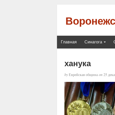
Воронежс
Главная
Синагога
ханука
by
Еврейская община
on
25 дека