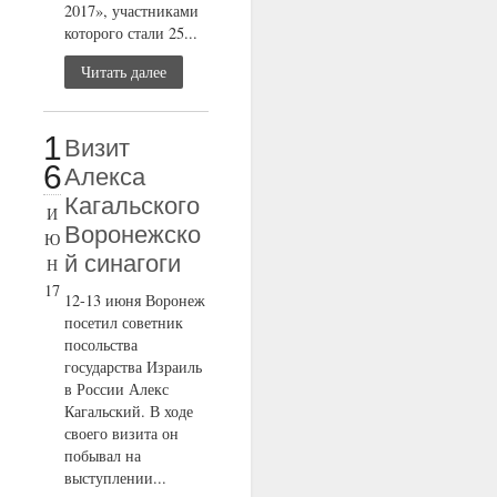
2017», участниками
которого стали 25...
Читать далее
1
Визит
6
Алекса
Кагальского
И
Воронежско
Ю
й синагоги
Н
17
12-13 июня Воронеж
посетил советник
посольства
государства Израиль
в России Алекс
Кагальский. В ходе
своего визита он
побывал на
выступлении...