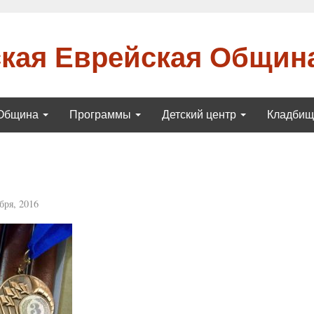
кая Еврейская Общин
Община
Программы
Детский центр
Кладби
бря, 2016