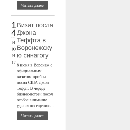
Читать далее
1
Визит посла
4
Джона
Теффта в
И
Воронежску
Ю
ю синагогу
Н
17
8 июня в Воронеж с
официальным
визитом прибыл
посол США Джон
Теффт. В череде
бизнес-встреч посол
особое внимание
уделил посещению...
Читать далее