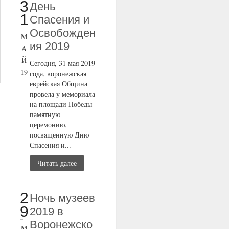
3
День
1
Спасения и
Освобожден
М
ия 2019
А
Й
Сегодня, 31 мая 2019
19
года, воронежская
еврейская Община
провела у мемориала
на площади Победы
памятную
церемонию,
посвященную Дню
Спасения и...
Читать далее
2
Ночь музеев
9
2019 в
Воронежско
М