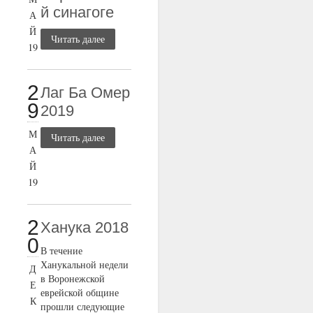
й синагоге
А
Й
Читать далее
19
2
Лаг Ба Омер
9
2019
М
Читать далее
А
Й
19
2
Ханука 2018
0
В течение
Ханукальной недели
Д
в Воронежской
Е
еврейской общине
К
прошли следующие