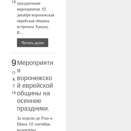
18
праздничные
мероприятия. 02
декабря воронежская
еврейская община
встречала Хануку.
В...
Читать далее
9
Мероприяти
я
О
воронежско
К
й еврейской
Т
общины на
18
осенние
праздники.
За неделю до Рош-а-
Шана, 02 сентября,
волонтеры,