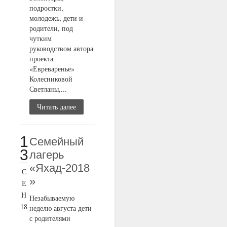
подростки,
молодежь, дети и
родители, под
чутким
руководством автора
проекта
«Евреваренье»
Колесниковой
Светланы,...
Читать далее
1
Семейный
3
лагерь
«Яхад-2018
С
»
Е
Н
Незабываемую
18
неделю августа дети
с родителями