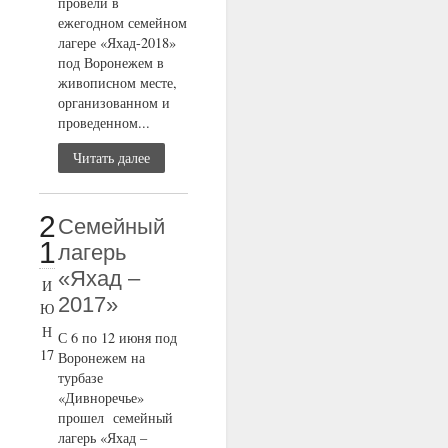
провели в
ежегодном семейном
лагере «Яхад-2018»
под Воронежем в
живописном месте,
организованном и
проведенном...
Читать далее
2
Семейный
1
лагерь
«Яхад –
И
2017»
Ю
Н
С 6 по 12 июня под
17
Воронежем на
турбазе
«Дивноречье»
прошел семейный
лагерь «Яхад –