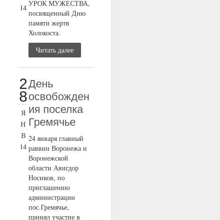
УРОК МУЖЕСТВА,
14
посвященный Дню
памяти жертв
Холокоста.
Читать далее
2
День
8
освобожден
ия поселка
Я
Гремячье
Н
В
24 января главный
14
раввин Воронежа и
Воронежской
области Авигдор
Носиков, по
приглашению
администрации
пос.Гремячье,
принял участие в