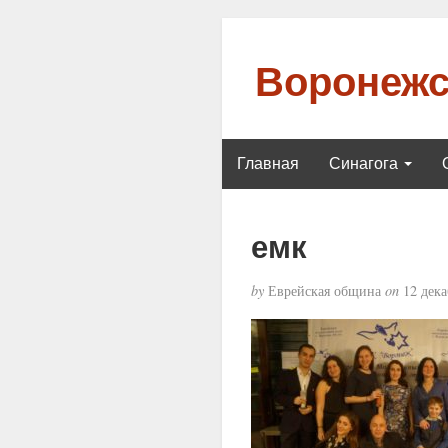
Воронежс
Главная
Синагога
емк
by
Еврейская община
on
12 дека