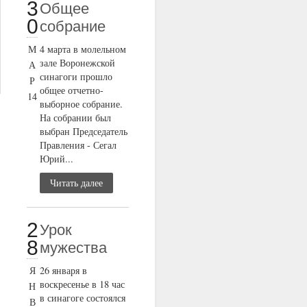
3
Общее
0
собрание
М
4 марта в молельном
зале Воронежской
А
синагоги прошло
Р
общее отчетно-
14
выборное собрание.
На собрании был
выбран Председатель
Правления - Сегал
Юрий...
Читать далее
2
Урок
8
мужества
Я
26 января в
воскресенье в 18 час
Н
в синагоге состоялся
В