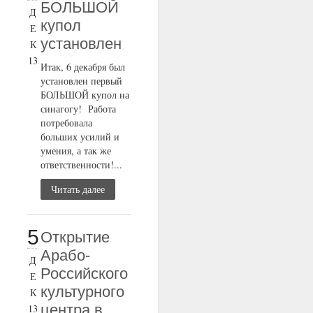
БОЛЬШОЙ
Д
купол
Е
установлен
К
13
Итак, 6 декабря был
установлен первый
БОЛЬШОЙ купол на
синагогу! Работа
потребовала
больших усилий и
умения, а так же
ответственности!...
Читать далее
5
Открытие
Арабо-
Д
Российского
Е
культурного
К
центра в
13