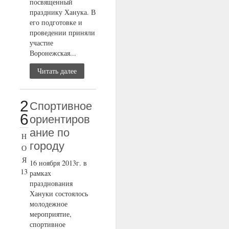
посвященный
празднику Ханука. В
его подготовке и
проведении приняли
участие
Воронежская...
Читать далее
2
Cпортивное
6
ориентиров
ание по
Н
городу
О
Я
16 ноября 2013г. в
13
рамках
празднования
Хануки состоялось
молодежное
мероприятие,
спортивное