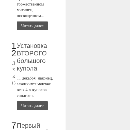
торжественном
митинге,
посвященном...
Читать далее
1
Установка
2
ВТОРОГО
большого
Д
купола
Е
К
11 декабря, наконец,
13
закончился монтаж
всех 4-х куполов
синагоги.
Читать далее
7
Первый