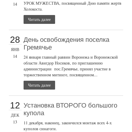
УРОК МУЖЕСТВА, посвященный Дню памяти жертв
14
Холокоста.
Читать далее
28
День освобождения поселка
Гремячье
ЯНВ
14
24 января главный раввин Воронежа и Воронежской
области Авигдор Носиков, по приглашению
администрации пос.Гремячье, принял участие в
торжественном митинге, посвященном...
Читать далее
12
Установка ВТОРОГО большого
купола
ДЕК
13
11 декабря, наконец, закончился монтаж всех 4-х
куполов синагоги.