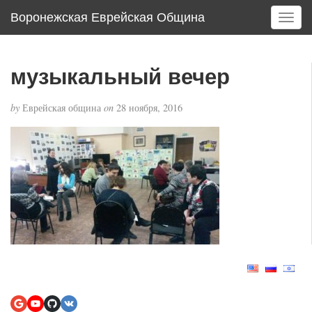
Воронежская Еврейская Община
T
o
g
g
музыкальный вечер
l
e
by
Еврейская община
on
28 ноября, 2016
n
a
v
i
g
a
t
i
o
n