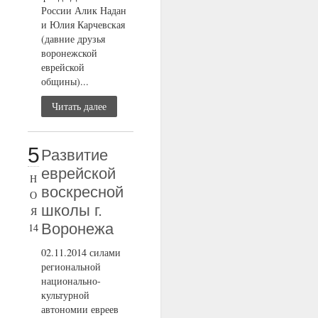
России Алик Надан
и Юлия Карчевская
(давние друзья
воронежской
еврейской
общины)...
Читать далее
5
Развитие
еврейской
Н
воскресной
О
школы г.
Я
Воронежа
14
02.11.2014 силами
региональной
национально-
культурной
автономии евреев