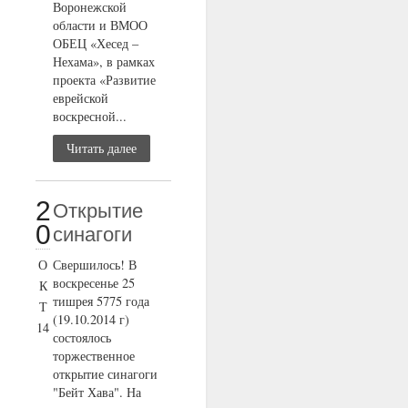
Воронежской
области и ВМОО
ОБЕЦ «Хесед –
Нехама», в рамках
проекта «Развитие
еврейской
воскресной...
Читать далее
2
Открытие
0
синагоги
О
Свершилось! В
воскресенье 25
К
тишрея 5775 года
Т
(19.10.2014 г)
14
состоялось
торжественное
открытие синагоги
"Бейт Хава". На