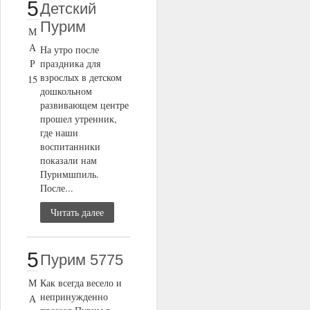
5
Детский
Пурим
М
А
На утро после
Р
праздника для
взрослых в детском
15
дошкольном
развивающем центре
прошел утренник,
где наши
воспитанники
показали нам
Пуримшпиль.
После...
Читать далее
5
Пурим 5775
М
Как всегда весело и
непринужденно
А