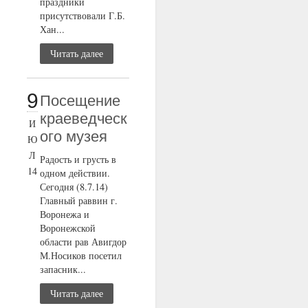
праздники
присутствовали Г.Б.
Хан...
Читать далее
9
Посещение
краеведческ
И
ого музея
Ю
Л
Радость и грусть в
14
одном действии.
Сегодня (8.7.14)
Главный раввин г.
Воронежа и
Воронежской
области рав Авигдор
М.Носиков посетил
запасник...
Читать далее