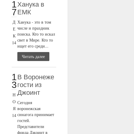
1
Ханука в
7
ЕМК
Д
Ханука - это в том
числе и праздник
Е
поиска. Кто то искал
К
свет в Мире. Кто то
14
ищет его среди...
Читать далее
1
В Воронеже
3
гости из
Джоинт
Н
О
Сегодня
Я
воронежская
синагога принимает
14
гостей.
Представители
фонда Джоинт в