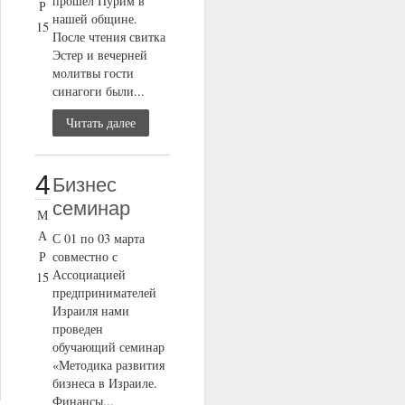
прошел Пурим в
Р
нашей общине.
15
После чтения свитка
Эстер и вечерней
молитвы гости
синагоги были...
Читать далее
4
Бизнес
семинар
М
А
С 01 по 03 марта
Р
совместно с
Ассоциацией
15
предпринимателей
Израиля нами
проведен
обучающий семинар
«Методика развития
бизнеса в Израиле.
Финансы...