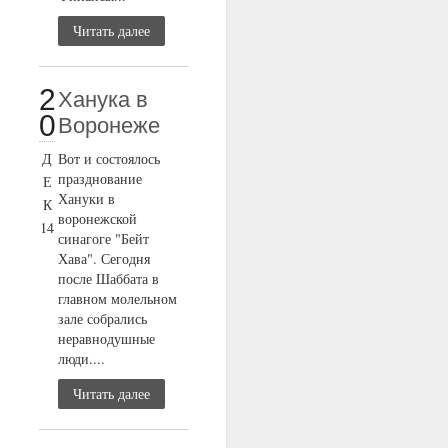
Читать далее
2
Ханука в
0
Воронеже
Д
Вот и состоялось
празднование
Е
Хануки в
К
воронежской
14
синагоге "Бейт
Хава". Сегодня
после Шаббата в
главном молельном
зале собрались
неравнодушные
люди....
Читать далее