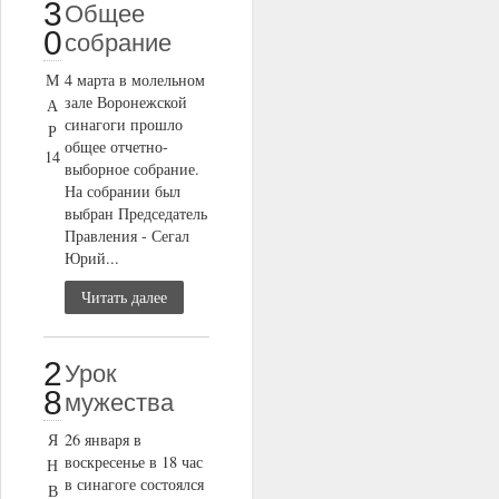
3
Общее
0
собрание
М
4 марта в молельном
зале Воронежской
А
синагоги прошло
Р
общее отчетно-
14
выборное собрание.
На собрании был
выбран Председатель
Правления - Сегал
Юрий...
Читать далее
2
Урок
8
мужества
Я
26 января в
воскресенье в 18 час
Н
в синагоге состоялся
В