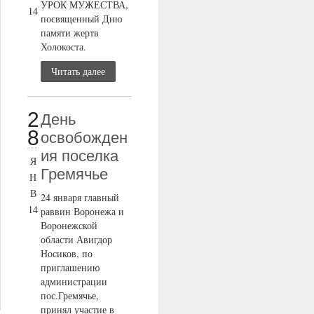
УРОК МУЖЕСТВА,
14
посвященный Дню
памяти жертв
Холокоста.
Читать далее
2
День
8
освобожден
ия поселка
Я
Гремячье
Н
В
24 января главный
14
раввин Воронежа и
Воронежской
области Авигдор
Носиков, по
приглашению
администрации
пос.Гремячье,
принял участие в