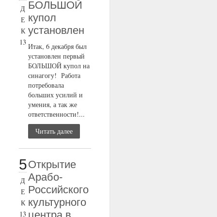
БОЛЬШОЙ
Д
купол
Е
установлен
К
13
Итак, 6 декабря был
установлен первый
БОЛЬШОЙ купол на
синагогу! Работа
потребовала
больших усилий и
умения, а так же
ответственности!...
Читать далее
5
Открытие
Арабо-
Д
Российского
Е
культурного
К
центра в
13