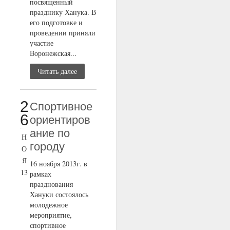
посвященный
празднику Ханука. В
его подготовке и
проведении приняли
участие
Воронежская...
Читать далее
2
Cпортивное
6
ориентиров
ание по
Н
городу
О
Я
16 ноября 2013г. в
13
рамках
празднования
Хануки состоялось
молодежное
мероприятие,
спортивное