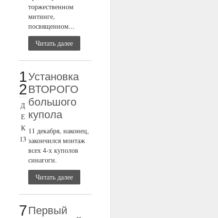
торжественном
митинге,
посвященном...
Читать далее
1
Установка
2
ВТОРОГО
большого
Д
купола
Е
К
11 декабря, наконец,
13
закончился монтаж
всех 4-х куполов
синагоги.
Читать далее
7
Первый