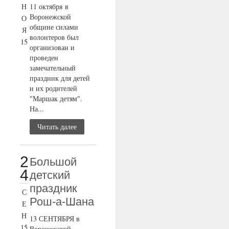
Н
11 октября в
Воронежской
О
общине силами
Я
волонтеров был
15
организован и
проведен
замечательный
праздник для детей
и их родителей
"Маршак детям".
На...
Читать далее
2
Большой
4
детский
праздник
С
Рош-а-Шана
Е
Н
13 СЕНТЯБРЯ в
15
Воронежской