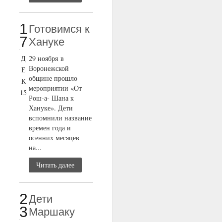
1
Готовимся к
7
Хануке
Д
29 ноября в
Воронежской
Е
общине прошло
К
мероприятии «От
15
Рош-а- Шана к
Хануке». Дети
вспомнили название
времен года и
осенних месяцев
на...
Читать далее
2
Дети
3
Маршаку