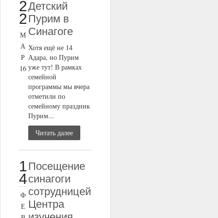
2
Детский
2
Пурим в
Синагоге
М
А
Хотя ещё не 14
Р
Адара, но Пурим
уже тут! В рамках
16
семейной
программы мы вчера
отметили по
семейному праздник
Пурим...
Читать далее
1
Посещение
4
синагоги
сотрудницей
Ф
Центра
Е
изучения
В