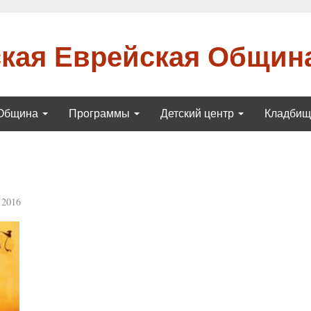
кая Еврейская Общин
Община
Программы
Детский центр
Кладби
 2016