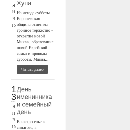
Хупа
Я
Н
На исходе субботы
В
Воронежская
община отметила
16
тройное торжество -
открытие новой
Миквы, образование
новой Еврейской
семьи и проводы
субботы. Миква,...
Читать далее
1
День
3
именинника
и семейный
Я
день
Н
В
В воскресенье в
16
синагоге, в