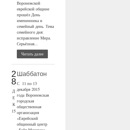
Воронежской
еврейской общине
прошёл День
именинника и
семейный день. Тема
семейного дня:
исправление Мира.
Серьёзная...
Читать далее
2
Шаббатон
8
С 11 по 13
декабря 2015
Д
года Воронежская
Е
городская
К
общественная
15
организация
«Еврейский
общинный центр
«Бейт Мишпаха –