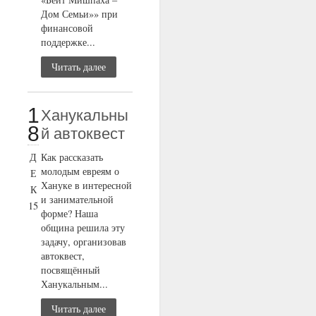
Дом Семьи»» при
финансовой
поддержке...
Читать далее
1
Ханукальны
8
й автоквест
Д
Как рассказать
молодым евреям о
Е
Хануке в интересной
К
и занимательной
15
форме? Наша
община решила эту
задачу, организовав
автоквест,
посвящённый
Ханукальным...
Читать далее