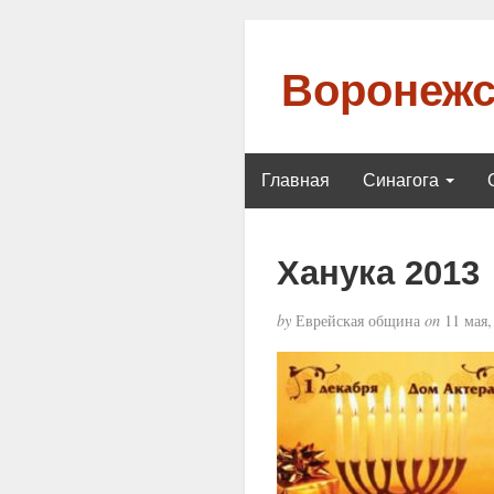
Воронежс
Главная
Синагога
Ханука 2013
by
Еврейская община
on
11 мая,