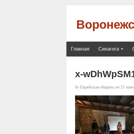
Воронежс
Главная
Синагога
x-wDhWpSM
by
Еврейская община
on
21 июня