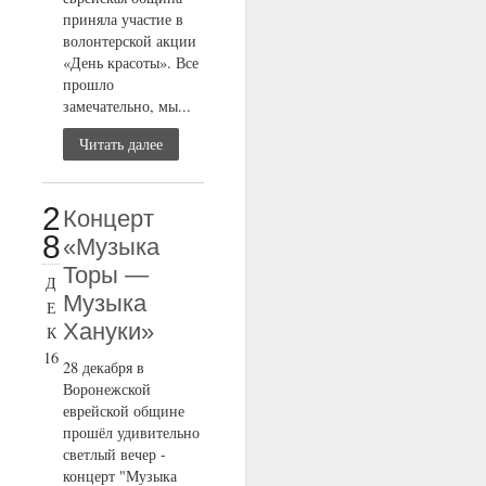
приняла участие в
волонтерской акции
«День красоты». Все
прошло
замечательно, мы...
Читать далее
2
Концерт
8
«Музыка
Торы —
Д
Музыка
Е
Хануки»
К
16
28 декабря в
Воронежской
еврейской общине
прошёл удивительно
светлый вечер -
концерт "Музыка