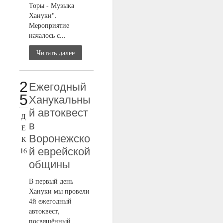
Торы - Музыка
Хануки".
Мероприятие
началось с...
Читать далее
2
Ежегодный
5
Ханукальны
й автоквест
Д
в
Е
Воронежско
К
й еврейской
16
общины
В первый день
Хануки мы провели
4й ежегодный
автоквест,
посвящённый