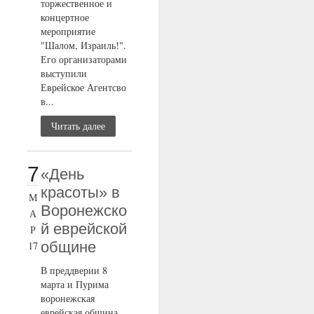
торжественное и
концертное
мероприятие
"Шалом, Израиль!".
Его организаторами
выступили
Еврейское Агентсво
в...
Читать далее
7
«День
красоты» в
М
Воронежско
А
й еврейской
Р
общине
17
В преддверии 8
марта и Пурима
воронежская
еврейская община