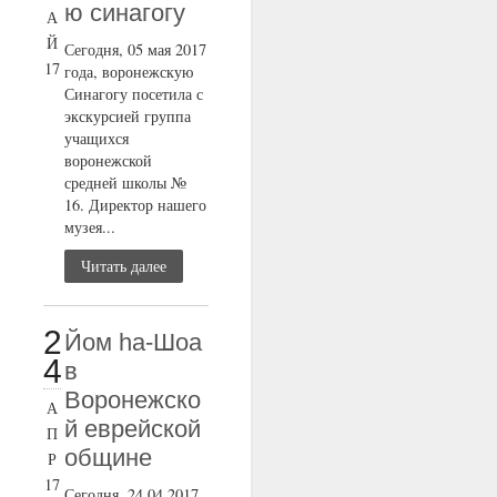
ю синагогу
А
Й
Сегодня, 05 мая 2017
17
года, воронежскую
Синагогу посетила с
экскурсией группа
учащихся
воронежской
средней школы №
16. Директор нашего
музея...
Читать далее
2
Йом ha-Шоа
4
в
Воронежско
А
й еврейской
П
общине
Р
17
Сегодня, 24.04.2017