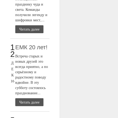
празднику чуда и
света. Команды
получили легенду и
шифровки мест,...
Читать далее
1
ЕМК 20 лет!
2
Встреча старых и
новых друзей это
Д
всегда приятно, а по
Е
серьёзному и
К
радостному поводу
16
вдвойне. В эту
субботу состоялось
празднование...
Читать далее