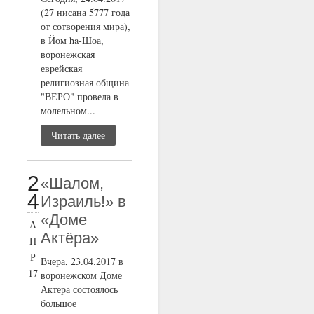
(27 нисана 5777 года
от сотворения мира),
в Йом ha-Шоа,
воронежская
еврейская
религиозная община
"ВЕРО" провела в
молельном...
Читать далее
2
«Шалом,
4
Израиль!» в
«Доме
А
Актёра»
П
Р
Вчера, 23.04.2017 в
17
воронежском Доме
Актера состоялось
большое