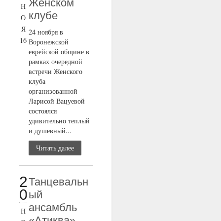
Женском
Н
клубе
О
Я
24 ноября в
16
Воронежской
еврейской общине в
рамках очередной
встречи Женского
клуба
организованной
Ларисой Вацуевой
состоялся
удивительно теплый
и душевный...
Читать далее
2
Танцевальн
0
ый
ансамбль
Н
«Атиква»