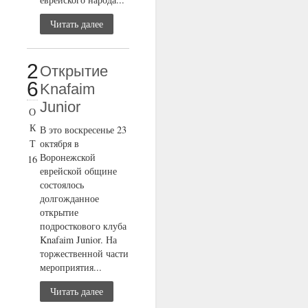
Читать далее
2
Открытие
6
Knafaim
Junior
О
К
В это воскресенье 23
Т
октября в
Воронежской
16
еврейской общине
состоялось
долгожданное
открытие
подросткового клуба
Knafaim Junior. На
торжественной части
мероприятия...
Читать далее