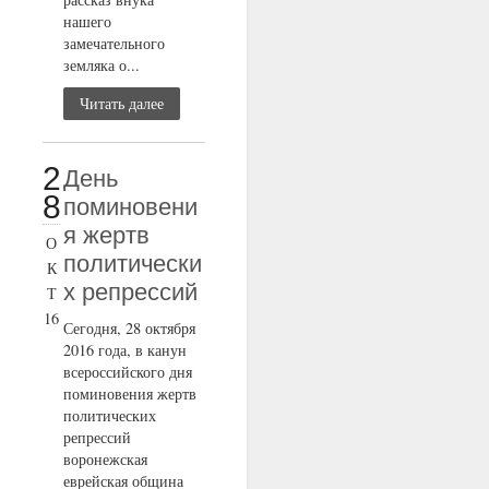
нашего
замечательного
земляка о...
Читать далее
2
День
8
поминовени
я жертв
О
политически
К
х репрессий
Т
16
Сегодня, 28 октября
2016 года, в канун
всероссийского дня
поминовения жертв
политических
репрессий
воронежская
еврейская община