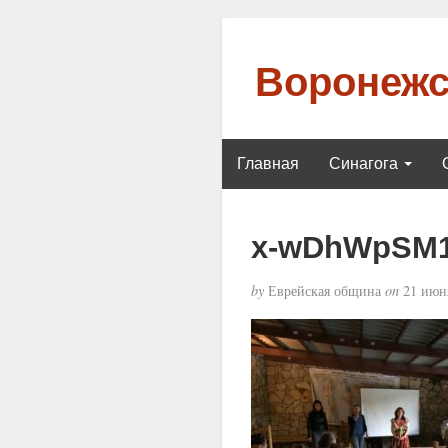
Воронежс
Главная
Синагога
x-wDhWpSM
by
Еврейская община
on
21 июня