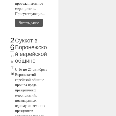
провела памятное
мероприятие.
Присутствующие...
Читать далее
2
Суккот в
6
Воронежско
й еврейской
О
общине
К
Т
С 16 по 25 октября в
16
Воронежской
еврейской общине
прошла чреда
праздничных
мероприятий,
посвященных
одному из великих
праздников
еврейского народа...