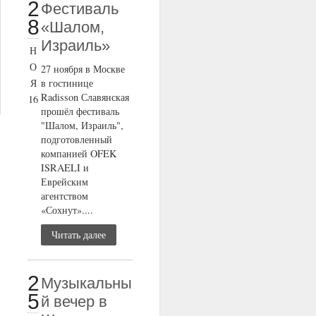
2
Фестиваль
8
«Шалом,
Израиль»
Н
О
27 ноября в Москве
Я
в гостинице
Radisson Славянская
16
прошёл фестиваль
"Шалом, Израиль",
подготовленный
компанией OFEK
ISRAELI и
Еврейским
агентством
«Сохнут»....
Читать далее
2
Музыкальны
5
й вечер в