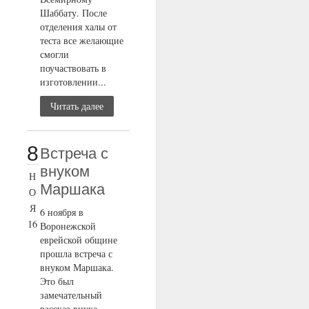
Шаббату. После
отделения халы от
теста все желающие
смогли
поучаствовать в
изготовлении...
Читать далее
8
Встреча с
внуком
Н
Маршака
О
Я
6 ноября в
16
Воронежской
еврейской общине
прошла встреча с
внуком Маршака.
Это был
замечательный
рассказ внука