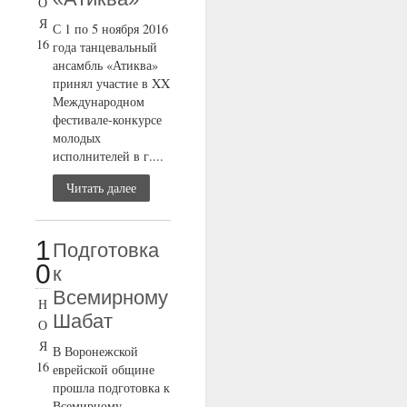
О
Я
С 1 по 5 ноября 2016
16
года танцевальный
ансамбль «Атиква»
принял участие в XX
Международном
фестивале-конкурсе
молодых
исполнителей в г....
Читать далее
1
Подготовка
0
к
Всемирному
Н
Шабат
О
Я
В Воронежской
16
еврейской общине
прошла подготовка к
Всемирному