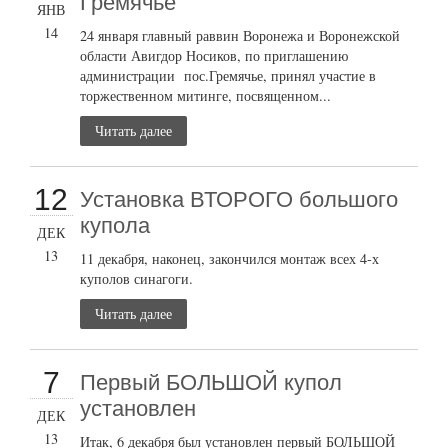
Гремячье
ЯНВ
14
24 января главный раввин Воронежа и Воронежской
области Авигдор Носиков, по приглашению
администрации пос.Гремячье, принял участие в
торжественном митинге, посвященном...
Читать далее
12
Установка ВТОРОГО большого
купола
ДЕК
13
11 декабря, наконец, закончился монтаж всех 4-х
куполов синагоги.
Читать далее
7
Первый БОЛЬШОЙ купол
установлен
ДЕК
13
Итак, 6 декабря был установлен первый БОЛЬШОЙ