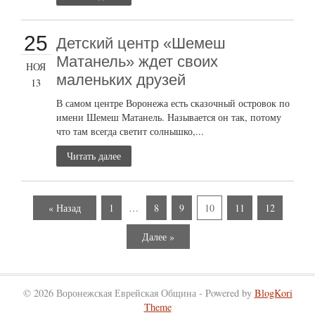
25
Детский центр «Шемеш
Матанель» ждет своих
НОЯ
маленьких друзей
13
В самом центре Воронежа есть сказочный островок по
имени Шемеш Матанель. Называется он так, потому
что там всегда светит солнышко,...
Читать далее
« Назад
1
…
8
9
10
11
12
Далее »
© 2026 Воронежская Еврейская Община - Powered by
BlogKori
Theme