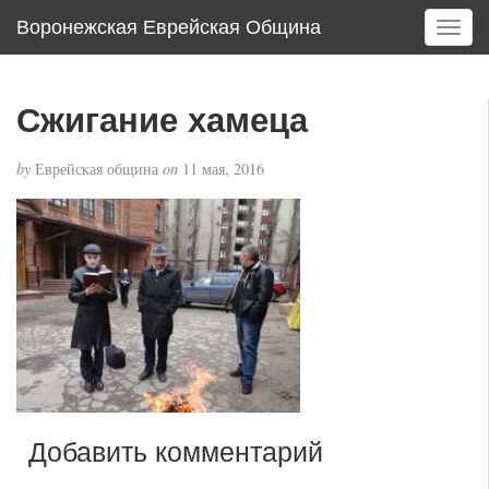
Воронежская Еврейская Община
T
o
g
g
Сжигание хамеца
l
e
by
Еврейская община
on
11 мая, 2016
n
a
v
i
g
a
t
i
o
n
Добавить комментарий