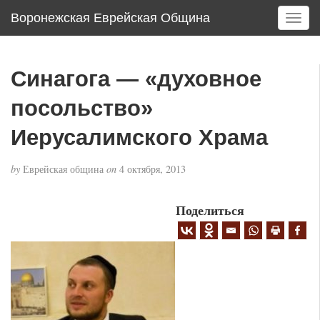
Воронежская Еврейская Община
T
o
g
g
Синагога — «духовное
l
e
посольство»
n
a
Иерусалимского Храма
v
i
by
Еврейская община
on
4 октября, 2013
g
a
Поделиться
t
i
o
n