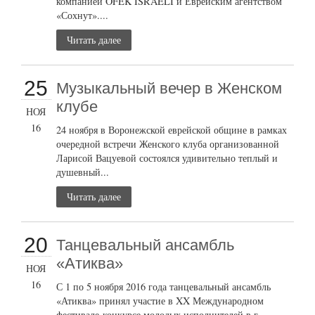
компанией OFEK ISRAELI и Еврейским агентством
«Сохнут»....
Читать далее
25
Музыкальный вечер в Женском
клубе
НОЯ
16
24 ноября в Воронежской еврейской общине в рамках
очередной встречи Женского клуба организованной
Ларисой Вацуевой состоялся удивительно теплый и
душевный...
Читать далее
20
Танцевальный ансамбль
«Атиква»
НОЯ
16
С 1 по 5 ноября 2016 года танцевальный ансамбль
«Атиква» принял участие в XX Международном
фестивале-конкурсе молодых исполнителей в г....