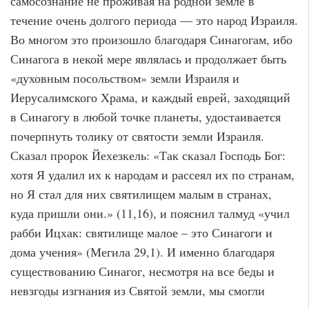
самосознание не проживая на родной земле в
течение очень долгого периода — это народ Израиля.
Во многом это произошло благодаря Синагогам, ибо
Синагога в некой мере являлась и продолжает быть
«духовным посольством» земли Израиля и
Иерусалимского Храма, и каждый еврей, заходящий
в Синагогу в любой точке планеты, удостаивается
почерпнуть толику от святости земли Израиля.
Сказал пророк Йехезкель: «Так сказал Господь Бог:
хотя Я удалил их к народам и рассеял их по странам,
но Я стал для них святилищем малым в странах,
куда пришли они.» (11,16), и пояснил талмуд «учил
рабби Ицхак: святилище малое – это Синагоги и
дома учения» (Мегила 29,1). И именно благодаря
существованию Синагог, несмотря на все беды и
невзгоды изгнания из Святой земли, мы смогли