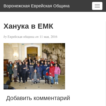
Воронежская Еврейская Община
T
o
g
g
Ханука в ЕМК
l
e
by
Еврейская община
on
11 мая, 2016
n
a
v
i
g
a
t
i
o
n
Добавить комментарий