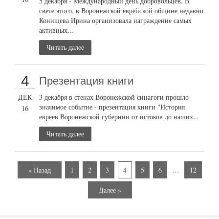
5 декабря - Международный день добровольцев. В
свете этого, в Воронежской еврейской общине недавно
Конищева Ирина организовала награждение самых
активных...
Читать далее
4
Презентация книги
ДЕК
3 декабря в стенах Воронежской синагоги прошло
значимое событие - презентация книги "История
16
евреев Воронежской губернии от истоков до наших...
Читать далее
« Назад
1
2
3
4
5
6
…
12
Далее »