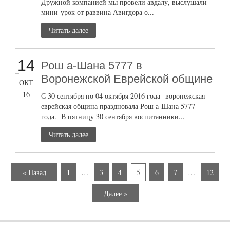
Дружной компанией мы провели авдалу, выслушали
мини-урок от раввина Авигдора о...
Читать далее
14
Рош а-Шана 5777 в
Воронежской Еврейской общине
ОКТ
16
С 30 сентября по 04 октября 2016 года воронежская
еврейская община праздновала Рош а-Шана 5777
года. В пятницу 30 сентября воспитанники...
Читать далее
« Назад
1
…
3
4
5
6
7
…
12
Далее »