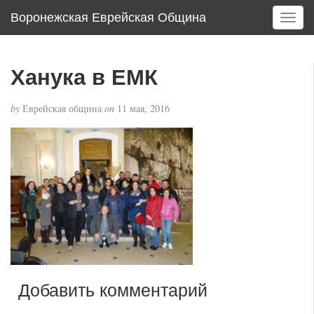
Воронежская Еврейская Община
T
o
g
g
Ханука в ЕМК
l
e
by
Еврейская община
on
11 мая, 2016
n
a
v
i
g
a
t
i
o
n
Добавить комментарий