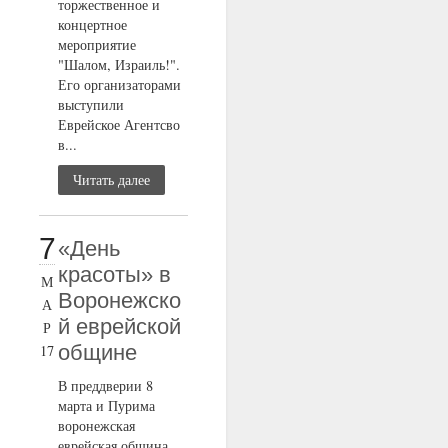
торжественное и
концертное
мероприятие
"Шалом, Израиль!".
Его организаторами
выступили
Еврейское Агентсво
в...
Читать далее
7
«День
красоты» в
М
Воронежско
А
й еврейской
Р
общине
17
В преддверии 8
марта и Пурима
воронежская
еврейская община