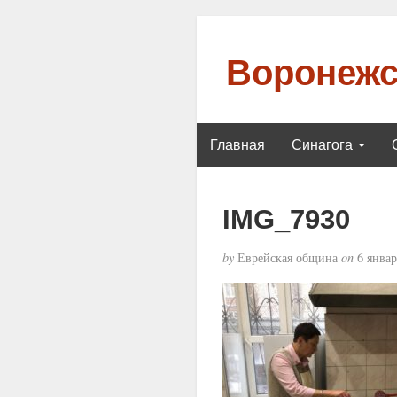
Воронежс
Главная
Синагога
IMG_7930
by
Еврейская община
on
6 январ