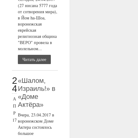
(27 нисана 5777 года
от сотворения мира),
в Йом ha-Шоа,
воронежская
еврейская
религиозная община
"ВЕРО" провела в
молельном...
Читать далее
2
«Шалом,
4
Израиль!» в
«Доме
А
Актёра»
П
Р
Вчера, 23.04.2017 в
17
воронежском Доме
Актера состоялось
большое