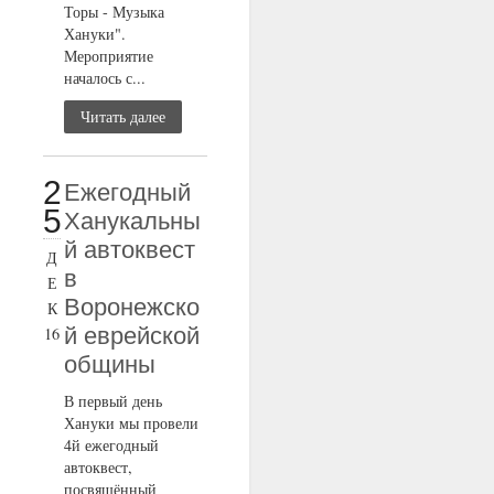
Торы - Музыка
Хануки".
Мероприятие
началось с...
Читать далее
2
Ежегодный
5
Ханукальны
й автоквест
Д
в
Е
Воронежско
К
й еврейской
16
общины
В первый день
Хануки мы провели
4й ежегодный
автоквест,
посвящённый