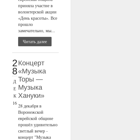
приняла участие в
волонтерской акции
«День красоты». Все
прошло
замечательно, мы...
Читать далее
2
Концерт
8
«Музыка
Торы —
Д
Музыка
Е
Хануки»
К
16
28 декабря в
Воронежской
еврейской общине
прошёл удивительно
светлый вечер -
концерт "Музыка