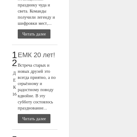
празднику чуда и
света. Команды
получили легенду и
шифровки мест,...
Читать далее
1
ЕМК 20 лет!
2
Встреча старых и
новых друзей это
Д
всегда приятно, а по
Е
серьёзному и
К
радостному поводу
16
вдвойне. В эту
субботу состоялось
празднование...
Читать далее