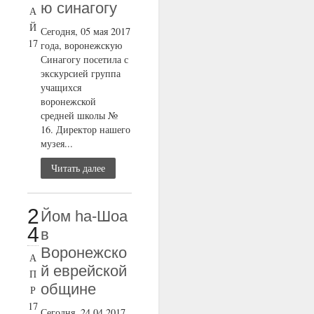
ю синагогу
А
Й
Сегодня, 05 мая 2017
17
года, воронежскую
Синагогу посетила с
экскурсией группа
учащихся
воронежской
средней школы №
16. Директор нашего
музея...
Читать далее
2
Йом ha-Шоа
4
в
Воронежско
А
й еврейской
П
общине
Р
17
Сегодня, 24.04.2017