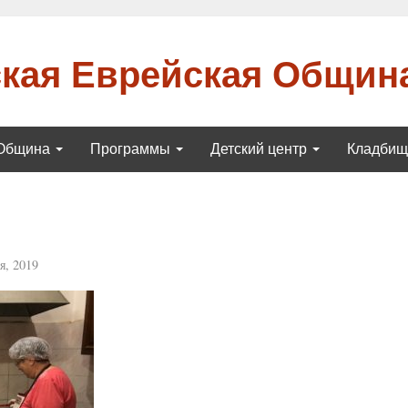
кая Еврейская Общин
Община
Программы
Детский центр
Кладби
я, 2019