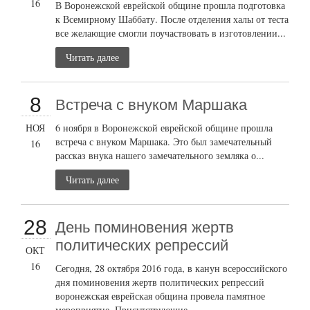
16
В Воронежской еврейской общине прошла подготовка
к Всемирному Шаббату. После отделения халы от теста
все желающие смогли поучаствовать в изготовлении...
Читать далее
8
Встреча с внуком Маршака
НОЯ
6 ноября в Воронежской еврейской общине прошла
встреча с внуком Маршака. Это был замечательный
16
рассказ внука нашего замечательного земляка о...
Читать далее
28
День поминовения жертв
политических репрессий
ОКТ
16
Сегодня, 28 октября 2016 года, в канун всероссийского
дня поминовения жертв политических репрессий
воронежская еврейская община провела памятное
мероприятие. Присутствующие...