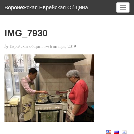
Воронежская Еврейская Община
T
o
g
g
IMG_7930
l
e
by
Еврейская община
on
6 января, 2019
n
a
v
i
g
a
t
i
o
n