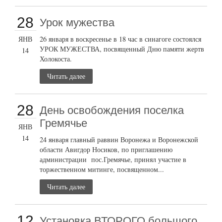
28
Урок мужества
ЯНВ
26 января в воскресенье в 18 час в синагоге состоялся
УРОК МУЖЕСТВА, посвященный Дню памяти жертв
14
Холокоста.
Читать далее
28
День освобождения поселка
Гремячье
ЯНВ
14
24 января главный раввин Воронежа и Воронежской
области Авигдор Носиков, по приглашению
администрации пос.Гремячье, принял участие в
торжественном митинге, посвященном...
Читать далее
12
Установка ВТОРОГО большого