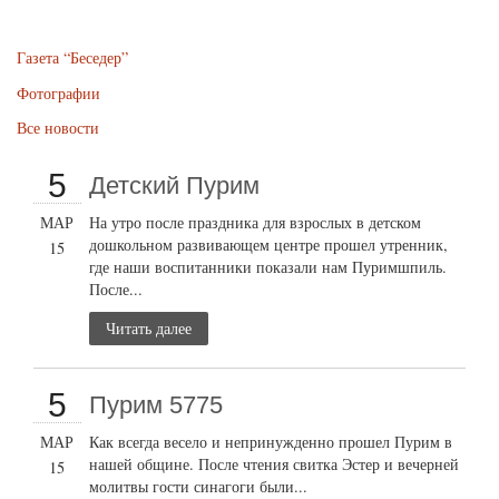
Газета “Беседер”
Фотографии
Все новости
5
Детский Пурим
МАР
На утро после праздника для взрослых в детском
дошкольном развивающем центре прошел утренник,
15
где наши воспитанники показали нам Пуримшпиль.
После...
Читать далее
5
Пурим 5775
МАР
Как всегда весело и непринужденно прошел Пурим в
нашей общине. После чтения свитка Эстер и вечерней
15
молитвы гости синагоги были...