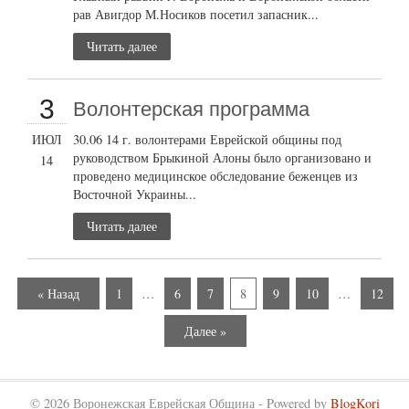
рав Авигдор М.Носиков посетил запасник...
Читать далее
3
Волонтерская программа
ИЮЛ
30.06 14 г. волонтерами Еврейской общины под
руководством Брыкиной Алоны было организовано и
14
проведено медицинское обследование беженцев из
Восточной Украины...
Читать далее
« Назад
1
…
6
7
8
9
10
…
12
Далее »
© 2026 Воронежская Еврейская Община - Powered by
BlogKori