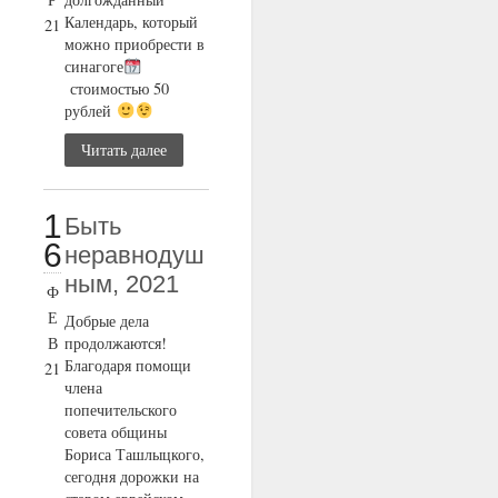
Календарь, который
21
можно приобрести в
синагоге
стоимостью 50
рублей
Читать далее
1
Быть
6
неравнодуш
ным, 2021
Ф
Е
Добрые дела
В
продолжаются!
Благодаря помощи
21
члена
попечительского
совета общины
Бориса Ташлыцкого,
сегодня дорожки на