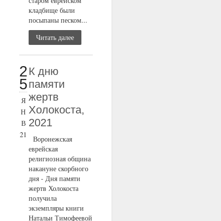
старом еврейском
кладбище были
посыпаны песком...
Читать далее
2
К дню
5
памяти
жертв
Я
Холокоста,
Н
2021
В
21
Воронежская
еврейская
религиозная община
накануне скорбного
дня - Дня памяти
жертв Холокоста
получила
экземпляры книги
Натальи Тимофеевой