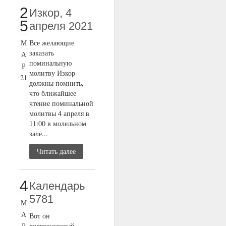
2
Изкор, 4
5
апреля 2021
М
Все желающие
заказать
А
поминальную
Р
молитву Изкор
21
должны помнить,
что ближайшее
чтение поминальной
молитвы 4 апреля в
11:00 в молельном
зале...
Читать далее
4
Календарь
5781
М
А
Вот он
Р
долгожданный