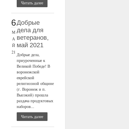
Читать далее
6
Добрые
дела для
М
ветеранов,
А
май 2021
Й
21
Добрые дела,
приуроченные к
Великой Победе! В
воронежской
еврейской
религиозной общине
(г. Воронеж и п.
Высокий) прошла
раздача продуктовых
наборов...
Читать далее