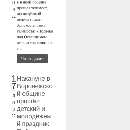
в нашей общине
Н
прошёл телемост,
В
посвящённый
22
недели памяти
Холокоста. Тема
телемоста: «Полвека
над Освенцимом
всевластна тишина»
с...
Читать далее
1
Накануне в
7
Воронежско
й общине
Я
прошёл
Н
детский и
В
молодёжны
22
й праздник