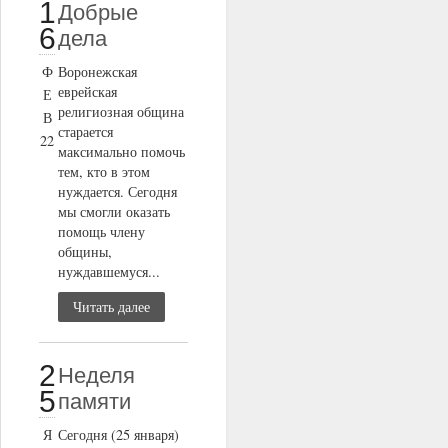
1
Добрые
6
дела
Ф
Воронежская
еврейская
Е
религиозная община
В
старается
22
максимально помочь
тем, кто в этом
нуждается. Сегодня
мы смогли оказать
помощь члену
общины,
нуждавшемуся...
Читать далее
2
Неделя
5
памяти
Я
Сегодня (25 января)