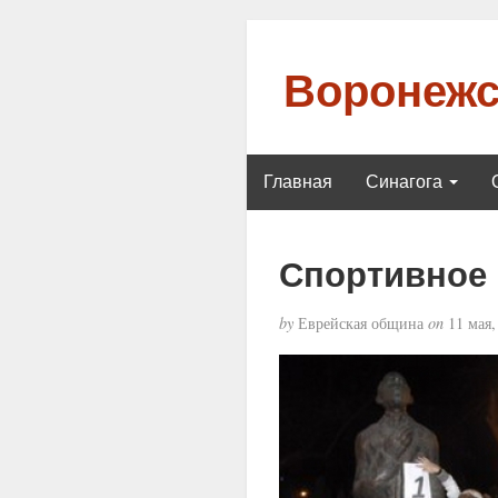
Воронежс
Главная
Синагога
Спортивное
by
Еврейская община
on
11 мая,